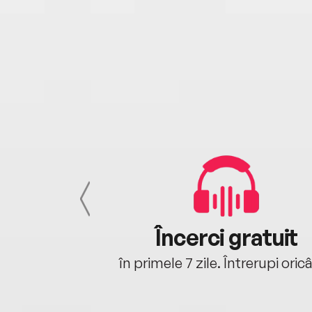
cu tine
Încerci gratuit
oriunde ești.
în primele 7 zile. Întrerupi oric