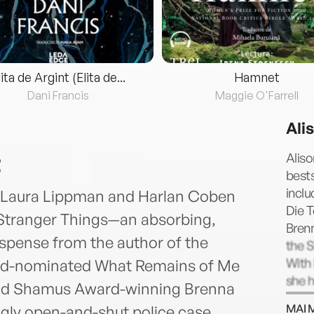
lita de Argint (Elita de...
Hamnet
Dani Francis
Maggie O'Farrell
Ali
t
Aliso
bests
inclu
of Laura Lippman and Harlan Coben
Die T
r Stranger Things—an absorbing,
Bren
uspense from the author of the
the 
With 
rd-nominated What Remains of Me
she h
and Shamus Award-winning Brenna
awar
MAI 
ngly open-and-shut police case