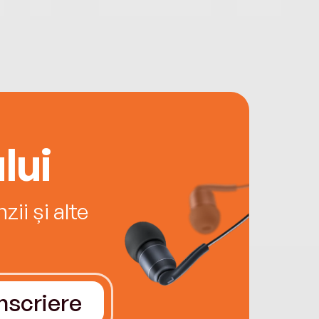
lui
ii și alte
Înscriere