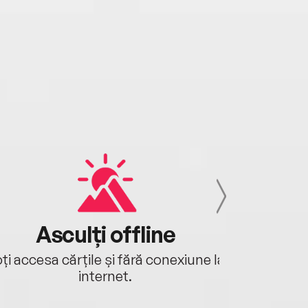
Asculți offline
Aj
ți accesa cărțile și fără conexiune la
Ascultă a
internet.