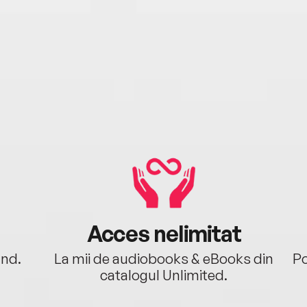
Acces nelimitat
ând.
La mii de audiobooks & eBooks din
Po
catalogul Unlimited.