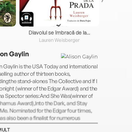
Diavolul se îmbracă de la...
Lauren Weisberger
Fre
son Gaylin
n Gaylin is the USA Today and international
elling author of thirteen books,
dingthe stand-alones The Collective and If I
onight (winner of the Edgar Award) and the
na Spector series:And She Was(winner of
Shamus Award),Into the Dark, and Stay
Me. Nominated for the Edgar four times,
as also been a finalist for numerous
ds, including the Los Angeles Times Book
MULT