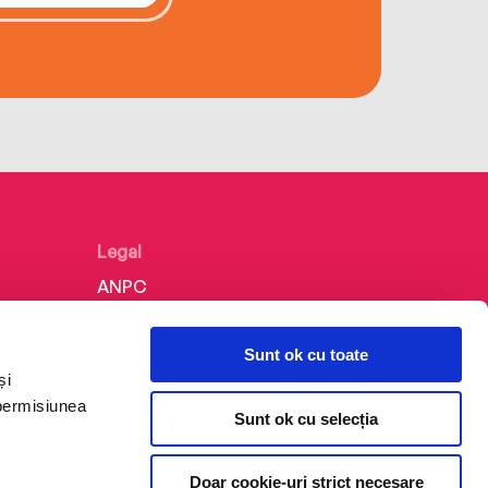
Legal
ANPC
Politica de confidențialitate
Sunt ok cu toate
Politica de cookie
și
Termeni și condiții
 permisiunea
Sunt ok cu selecția
Regulamente
Doar cookie-uri strict necesare