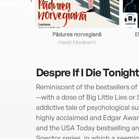
eria...
Pădurea norvegiană
E
ris
Haruki Murakami
Despre
If I Die Tonigh
Reminiscent of the bestsellers 
—with a dose of Big Little Lies o
addictive tale of psychological s
highly acclaimed and Edgar Awa
and the USA Today bestselling 
Spector series, in which a seemi