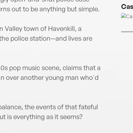
Priz
Cas
Thril
turns out to be anything but simple.
lives
n Valley town of Havenkill, a
he police station—and lives are
80s pop music scene, claims that a
ran over another young man who'd
balance, the events of that fateful
ut is everything as it seems?