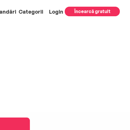
andări
Categorii
Login
Încearcă gratuit