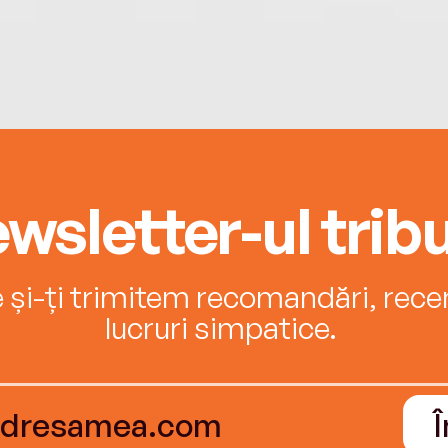
wsletter-ul tribu
e și-ți trimitem recomandări, recenz
lucruri simpatice.