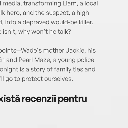
 media, transforming Liam, a local
olk hero, and the suspect, a high
into a depraved would-be killer.
e isn't, why won't he talk?
wpoints—Wade's mother Jackie, his
n and Pearl Maze, a young police
 Tonight is a story of family ties and
l go to protect ourselves.
istă recenzii pentru