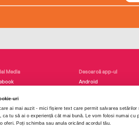
ial Media
Descarcă app-ul
ebook
Android
kedIn
iOS
ookie-uri
tagram
Huawei
re ai mai auzit - mici fișiere text care permit salvarea setărilor 
Tok
te, ca tu să ai o experiență cât mai bună. Le vom folosi numai cu
o oferi. Poți schimba sau anula oricând acordul tău.