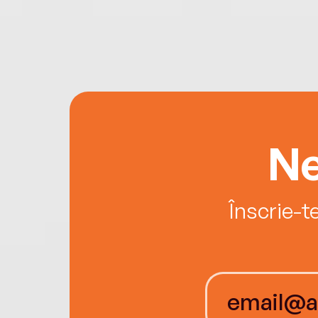
Ne
Înscrie-t