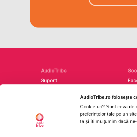
AudioTribe
Soc
Suport
Fac
Despre noi
Lin
AudioTribe.ro folosește c
Creează un cont
Ins
Cookie-uri? Sunt ceva de ca
Cum funcționează
Tik
preferințelor tale pe un si
Retragere din comandă
ta și îți mulțumim dacă ne-