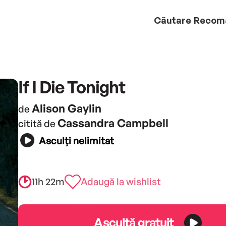
Căutare
Recom
If I Die Tonight
Alison Gaylin
de
Cassandra Campbell
citită de
Asculți nelimitat
11h 22m
Adaugă la wishlist
Ascultă gratuit