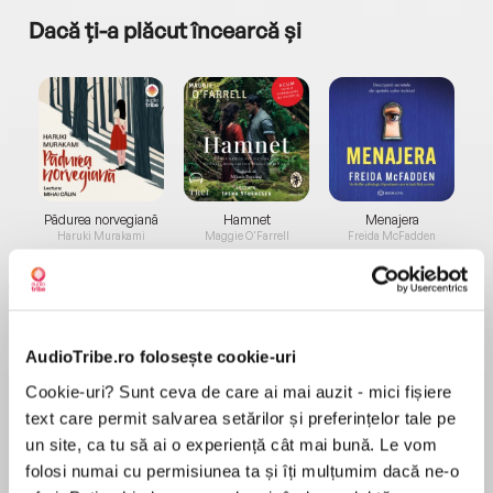
Dacă ți-a plăcut încearcă și
a...
Pădurea norvegiană
Hamnet
Menajera
I
Haruki Murakami
Maggie O'Farrell
Freida McFadden
AudioTribe.ro folosește cookie-uri
Cookie-uri? Sunt ceva de care ai mai auzit - mici fișiere
text care permit salvarea setărilor și preferințelor tale pe
Elita de Argint (Elita
Diavolul se îmbracă de
Migdală
de...
la...
Dani Francis
Lauren Weisberger
Sohn Won-pyung
un site, ca tu să ai o experiență cât mai bună. Le vom
folosi numai cu permisiunea ta și îți mulțumim dacă ne-o