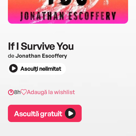
If I Survive You
de
Jonathan Escoffery
Asculți nelimitat
8h
Adaugă la wishlist
Ascultă gratuit