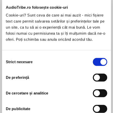
Elita de Argint (Elita
Diavolul se îmbracă de
Migdală
de...
la...
Dani Francis
Lauren Weisberger
Sohn Won-pyung
AudioTribe.ro folosește cookie-uri
Cookie-uri? Sunt ceva de care ai mai auzit - mici fișiere
text care permit salvarea setărilor și preferințelor tale pe
un site, ca tu să ai o experiență cât mai bună. Le vom
Despre
carte
folosi numai cu permisiunea ta și îți mulțumim dacă ne-o
oferi. Poți schimba sau anula oricând acordul tău.
‘Beautiful, real and devastating’
Sarah J. Maas
Selecția
Strict necesare
consimțământului
A moving story of grief, friendship and
MAI MULT
unforgettable love that fans of Sara Bernard
De preferință
În acest moment nu există recenzii
and Nicola Yoon will love from international YA
pentru această carte
bestselling author Jennifer Armentrout.
Lena has always felt immortal. But one night
De cercetare și analitice
can change everything.
Jennifer L. Armentrout
De publicitate