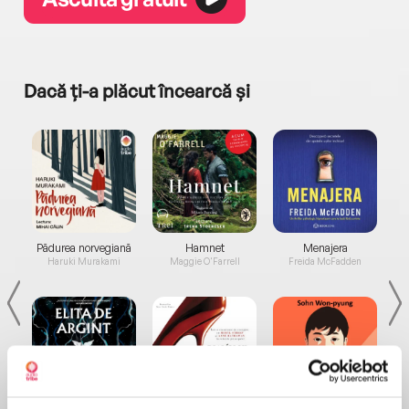
Dacă ți-a plăcut încearcă și
a...
Pădurea norvegiană
Hamnet
Menajera
I
Haruki Murakami
Maggie O'Farrell
Freida McFadden