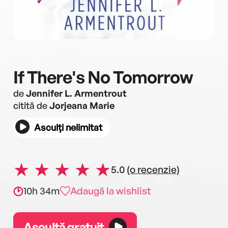
If There's No Tomorrow
de
Jennifer L. Armentrout
citită de
Jorjeana Marie
Asculți nelimitat
5.0
(o recenzie)
10h 34m
Adaugă la wishlist
Ascultă gratuit