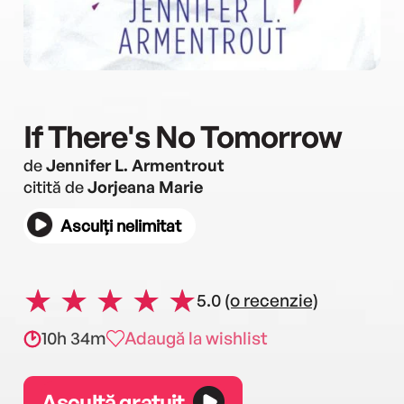
If There's No Tomorrow
de
Jennifer L. Armentrout
citită de
Jorjeana Marie
Asculți nelimitat
5.0
(o recenzie)
10h 34m
Adaugă la wishlist
Ascultă gratuit