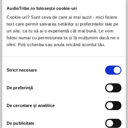
Elita de Argint (Elita
Diavolul se îmbracă de
Migdală
de...
la...
Dani Francis
Lauren Weisberger
Sohn Won-pyung
AudioTribe.ro folosește cookie-uri
Cookie-uri? Sunt ceva de care ai mai auzit - mici fișiere
text care permit salvarea setărilor și preferințelor tale pe
un site, ca tu să ai o experiență cât mai bună. Le vom
Despre
carte
folosi numai cu permisiunea ta și îți mulțumim dacă ne-o
oferi. Poți schimba sau anula oricând acordul tău.
From #1 New York Times bestselling author
Jennifer L. Armentrout comes a remarkable new
novel about the choices we make and the
Selecția
heartbreak and hope they can bring.
Strict necesare
consimțământului
MAI MULT
“Thought-provoking and powerful.” —Erin Watt,
De preferință
În acest moment nu există recenzii
#1 New York Times bestselling author
pentru această carte
Lena Wise is always looking forward to
De cercetare și analitice
tomorrow, especially at the start of her senior
year. She’s ready to pack in as much friend time
Jennifer L. Armentrout
De publicitate
as possible, to finish college applications and to