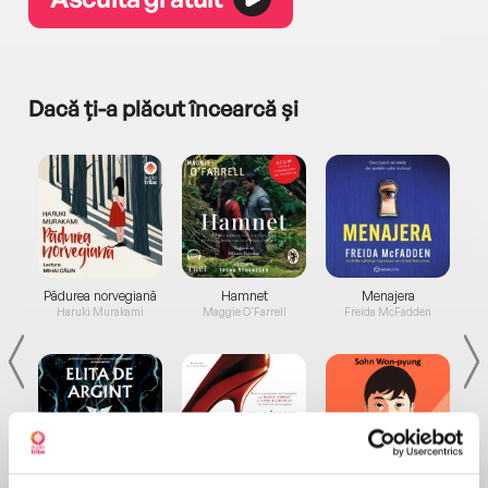
Dacă ți-a plăcut încearcă și
a...
Pădurea norvegiană
Hamnet
Menajera
I
Haruki Murakami
Maggie O'Farrell
Freida McFadden