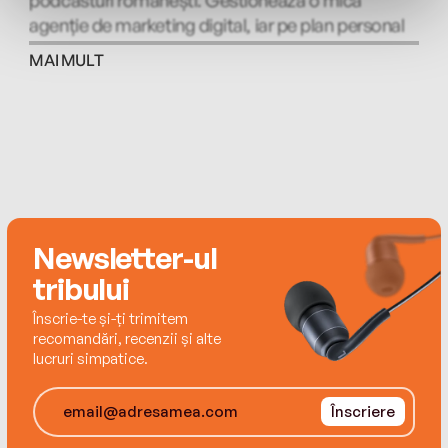
agenție de marketing digital, iar pe plan personal
obișnuiește să publice conținut, în special din
MAI MULT
domenii precum antreprenoriat, marketing și
dezvoltare profesională.
Newsletter-ul
tribului
Înscrie-te și-ți trimitem
recomandări, recenzii și alte
lucruri simpatice.
Înscriere