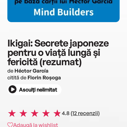
Ikigai: Secrete japoneze
pentru o viață lungă și
fericită (rezumat)
de
Héctor García
citită de
Florin Roșoga
Asculți nelimitat
4.8
(12 recenzii)
Adaugă la wishlist