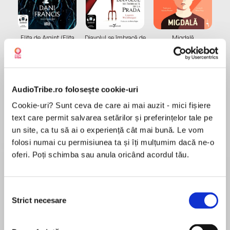
Elita de Argint (Elita
Diavolul se îmbracă de
Migdală
de...
la...
Dani Francis
Lauren Weisberger
Sohn Won-pyung
AudioTribe.ro folosește cookie-uri
Despre
carte
Cookie-uri? Sunt ceva de care ai mai auzit - mici fișiere
text care permit salvarea setărilor și preferințelor tale pe
Potrivit japonezilor, fiecare persoană are un
un site, ca tu să ai o experiență cât mai bună. Le vom
ikigai - un motiv pentru a trăi. Și, potrivit
folosi numai cu permisiunea ta și îți mulțumim dacă ne-o
locuitorilor din satul japonez cu cei mai longevivi
oferi. Poți schimba sau anula oricând acordul tău.
oameni din lume, găsirea acestuia este cheia
unei vieți mai fericite și mai lungi.
MAI MULT
A avea un sentiment puternic de ikigai - în care
Selecția
Recenzii
ceea ce iubești, la ce ești bun, pentru ce poți fi
Strict necesare
consimțământului
plătit și de ce are nevoie lumea se suprapun -
înseamnă că fiecare zi este plină de sens. Este
Foarte scurt și la obiect, esența care să