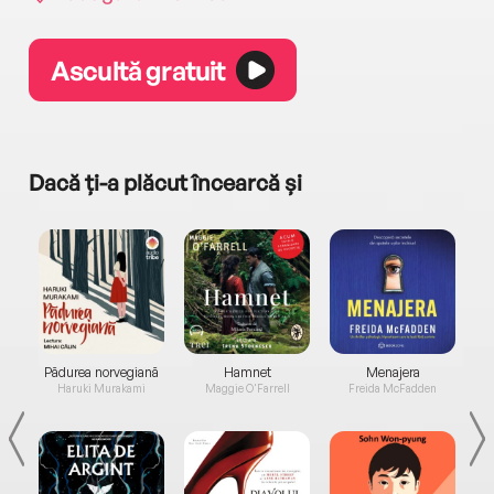
Ascultă gratuit
Dacă ți-a plăcut încearcă și
a...
Pădurea norvegiană
Hamnet
Menajera
I
Haruki Murakami
Maggie O'Farrell
Freida McFadden