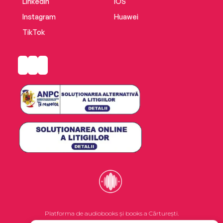
LinkedIn
iOS
Instagram
Huawei
TikTok
Platforma de audiobooks și books a Cărturești.