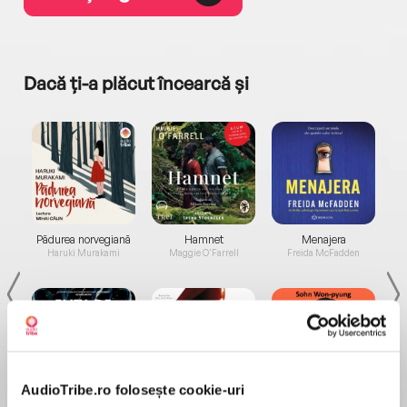
Dacă ți-a plăcut încearcă și
a...
Pădurea norvegiană
Hamnet
Menajera
I
Haruki Murakami
Maggie O'Farrell
Freida McFadden
AudioTribe.ro folosește cookie-uri
Elita de Argint (Elita
Diavolul se îmbracă de
Migdală