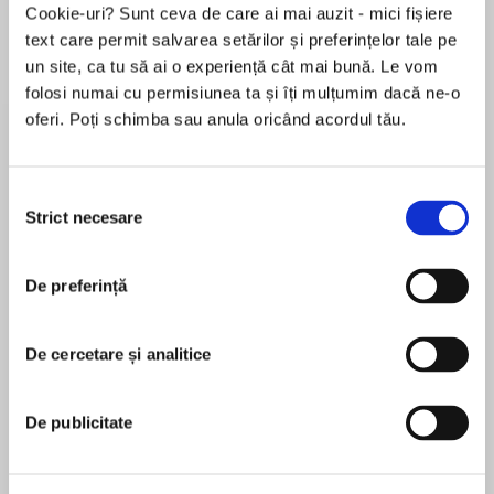
Cookie-uri? Sunt ceva de care ai mai auzit - mici fișiere
de...
la...
Dani Francis
Lauren Weisberger
Sohn Won-pyung
text care permit salvarea setărilor și preferințelor tale pe
un site, ca tu să ai o experiență cât mai bună. Le vom
folosi numai cu permisiunea ta și îți mulțumim dacă ne-o
oferi. Poți schimba sau anula oricând acordul tău.
Despre
carte
Operele literar-filosofice ale lui Walter Benjamin
Selecția
(1892–1940) se numără printre cele mai discret
Strict necesare
consimțământului
influente lucrări din epoca postbelică, deși abia
după moartea sa și-a dobândit, în afara
Germaniei natale, acea faimă și valoare pe care
De preferință
MAI MULT
puțini i le-au recunoscut în timpul vieții. În
În acest moment nu există recenzii
prezent, se consideră că a avut una dintre cele
De cercetare și analitice
pentru această carte
mai pătrunzătoare și mai originale minți ale
culturii central-europene decimate de naziști.
Walter Benjamin
Iluminări conține două dintre cele mai
De publicitate
cunoscute eseuri ale sale, „Opera de artă în
Walter Benjamin, critic literar, eseist, traducător și
epoca reproducerii mecanice“ și „Afinitățile
filosof marxist german, s-a născut la Berlin în 1892,