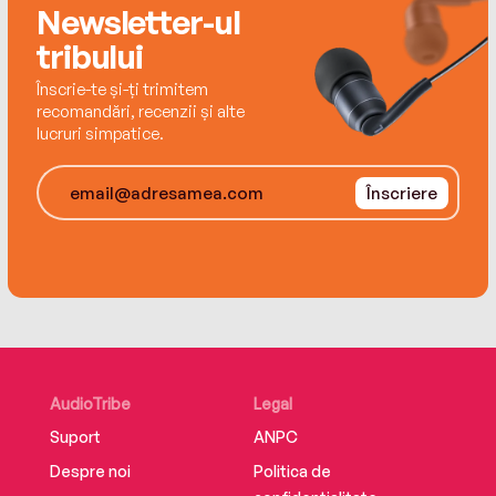
ARMADA, un imprint al Editurii Nemira
care a fost intervievat și de NPR, The Washington
Newsletter-ul
978-606-43-1467-3
Post, USA Today, The Wall Street Journal etc.
tribului
Scriitorul locuiește în Philadelphia.
Înscrie-te și-ți trimitem
recomandări, recenzii și alte
lucruri simpatice.
Înscriere
AudioTribe
Legal
Suport
ANPC
Despre noi
Politica de