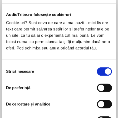
Elita de Argint (Elita
Diavolul se îmbracă de
Migdală
AudioTribe.ro folosește cookie-uri
de...
la...
Dani Francis
Lauren Weisberger
Sohn Won-pyung
Cookie-uri? Sunt ceva de care ai mai auzit - mici fișiere
text care permit salvarea setărilor și preferințelor tale pe
un site, ca tu să ai o experiență cât mai bună. Le vom
folosi numai cu permisiunea ta și îți mulțumim dacă ne-o
Despre
carte
oferi. Poți schimba sau anula oricând acordul tău.
BESTSELLER INTERNAȚIONAL
„Mi-a plăcut la nebunie!“
Selecția
Strict necesare
STEPHEN KING
consimțământului
MAI MULT
Mallory Quinn, abia ieșită dintr-un centru de
De preferință
Recenzii
dezintoxicare, se angajează ca babysitter
pentru a avea grijă de Teddy, puștiul de cinci
anișori al cuplului Ted și Caroline Maxwell.
De cercetare și analitice
De mult nu am mai citit ceva atat de
Tânăra descoperă că-i place nespus de mult
bun.Recomand cu tot sufletul .
noua ei slujbă, care-i oferă stabilitatea de care