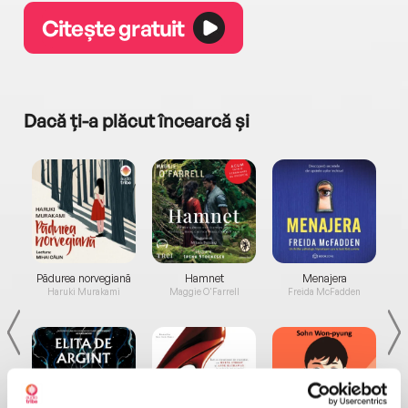
Citește gratuit
Dacă ți-a plăcut încearcă și
a...
Pădurea norvegiană
Hamnet
Menajera
I
Haruki Murakami
Maggie O'Farrell
Freida McFadden