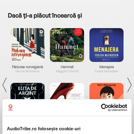
Dacă ți-a plăcut încearcă și
a...
Pădurea norvegiană
Hamnet
Menajera
I
Haruki Murakami
Maggie O'Farrell
Freida McFadden
Elita de Argint (Elita
Diavolul se îmbracă de
Migdală
de...
la...
Dani Francis
Lauren Weisberger
Sohn Won-pyung
AudioTribe.ro folosește cookie-uri