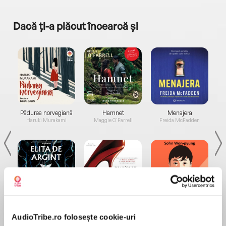
Dacă ți-a plăcut încearcă și
a...
Pădurea norvegiană
Hamnet
Menajera
I
Haruki Murakami
Maggie O'Farrell
Freida McFadden
Elita de Argint (Elita
Diavolul se îmbracă de
Migdală
de...
la...
Dani Francis
Lauren Weisberger
Sohn Won-pyung
AudioTribe.ro folosește cookie-uri