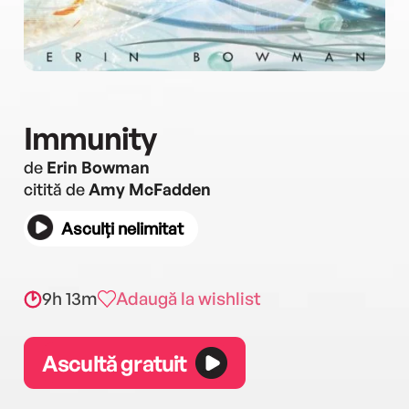
Immunity
de
Erin Bowman
citită de
Amy McFadden
Asculți nelimitat
9h 13m
Adaugă la wishlist
Ascultă gratuit