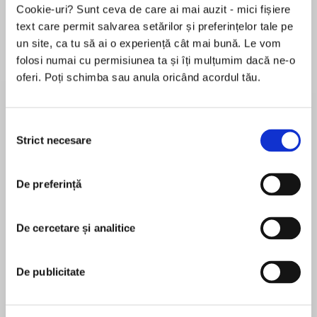
Cookie-uri? Sunt ceva de care ai mai auzit - mici fișiere
text care permit salvarea setărilor și preferințelor tale pe
un site, ca tu să ai o experiență cât mai bună. Le vom
Despre
carte
folosi numai cu permisiunea ta și îți mulțumim dacă ne-o
oferi. Poți schimba sau anula oricând acordul tău.
Survivors of a deadly planetary outbreak take
on a new, sinister adversary in the white-
knuckle sequel to Contagion, which New York
Selecția
Times bestselling author Amie Kaufman called
Strict necesare
consimțământului
“gripping, thrilling, and terrifying in equal
MAI MULT
measures.”
De preferință
În acest moment nu există recenzii
pentru această carte
Thea, Coen, and Nova have escaped from
Achlys, only to find themselves imprisoned on a
De cercetare și analitice
Erin Bowman
ship they thought was their ticket to safety.
Now the nightmare they thought they’d left
Erin Bowman is the critically acclaimed author of
De publicitate
behind is about to be unleashed as an act of
numerous books for children and teens, including
political warfare, putting the entire galaxy at
the Taken Trilogy,Vengeance Road,Retribution
risk.