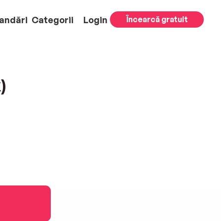
andări
Categorii
Login
Încearcă gratuit
)