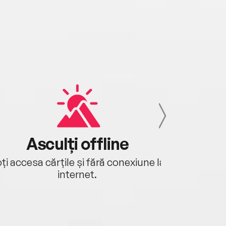
Asculți offline
Aj
ți accesa cărțile și fără conexiune la
Ascultă a
internet.