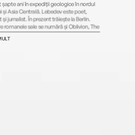
t șapte ani în expediții geologice în nordul
i și Asia Centrală. Lebedev este poet,
 și jurnalist. În prezent trăiește la Berlin.
re romanele sale se numără și Oblivion, The
of the Comet și The Goose Fritz.
MULT