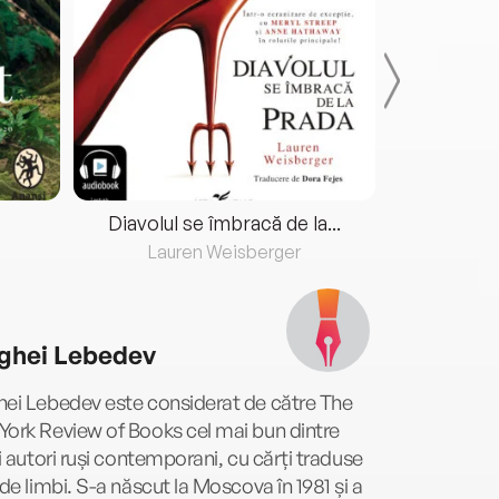
Diavolul se îmbracă de la...
Lauren Weisberger
Fre
ghei Lebedev
hei Lebedev este considerat de către The
ork Review of Books cel mai bun dintre
ii autori ruși contemporani, cu cărți traduse
 de limbi. S-a născut la Moscova în 1981 și a