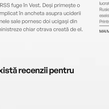
lucra
URSS fuge în Vest. Deși primește o
Rusie
implicat în ancheta asupra uciderii
eseist
rmele sale pornesc doi ucigași din
Print
Year 
inistreze chiar otrava creată de el.
MAI 
istă recenzii pentru