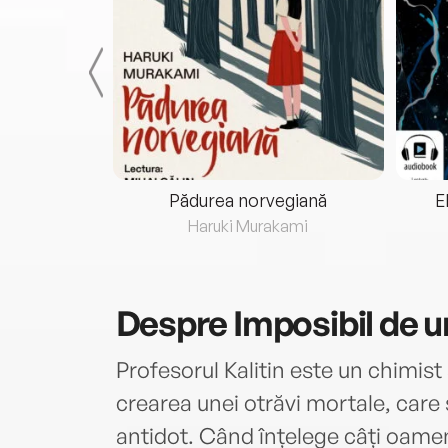
eria...
Pădurea norvegiană
E
ris
Haruki Murakami
Despre
Imposibil de u
Profesorul Kalitin este un chimist
crearea unei otrăvi mortale, care s
antidot. Când înțelege câți oamen