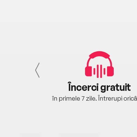
cu tine
Încerci gratuit
oriunde ești.
în primele 7 zile. Întrerupi oric