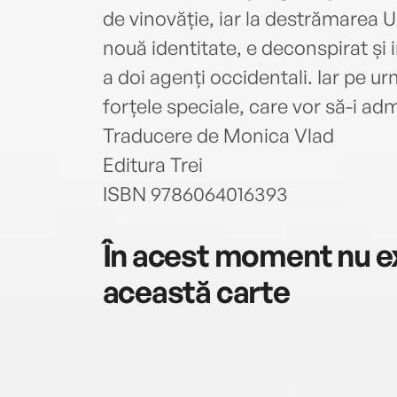
de vinovăție, iar la destrămarea 
nouă identitate, e deconspirat și 
a doi agenți occidentali. Iar pe u
forțele speciale, care vor să-i adm
Traducere de Monica Vlad
Editura Trei
ISBN 9786064016393
În acest moment nu ex
această carte