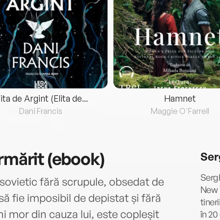
lita de Argint (Elita de...
Hamnet
Dani Francis
Maggie O'Farrell
rmărit (ebook)
Ser
Serg
 sovietic fără scrupule, obsedat de
New Y
ă fie imposibil de depistat și fără
tiner
i mor din cauza lui, este copleșit
în 20