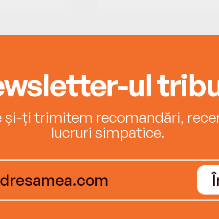
wsletter-ul tribu
e și-ți trimitem recomandări, recenz
lucruri simpatice.