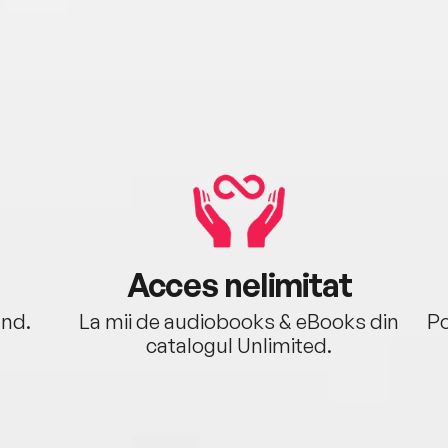
Acces nelimitat
ând.
La mii de audiobooks & eBooks din
Po
catalogul Unlimited.