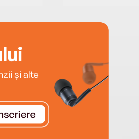
lui
ii și alte
Înscriere