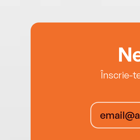
Ne
Înscrie-t