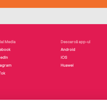
ial Media
Descarcă app-ul
ebook
Android
kedIn
iOS
tagram
Huawei
Tok