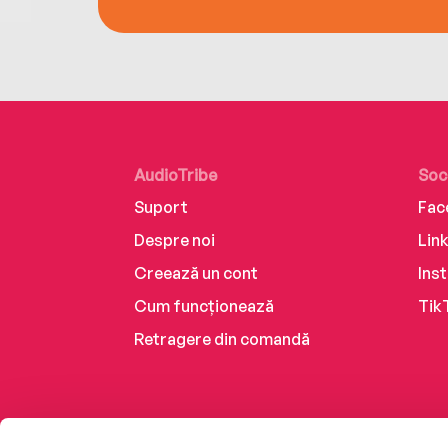
AudioTribe
Soc
Suport
Fac
Despre noi
Lin
Creează un cont
Ins
Cum funcționează
Tik
Retragere din comandă