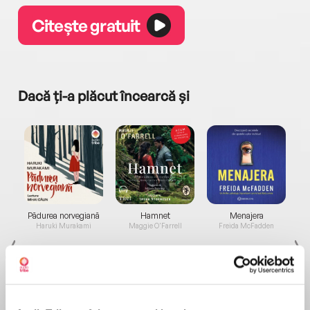
Citește gratuit
Dacă ți-a plăcut încearcă și
a...
Pădurea norvegiană
Hamnet
Menajera
I
Haruki Murakami
Maggie O'Farrell
Freida McFadden