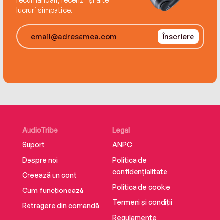
recomandări, recenzii și alte
lucruri simpatice.
Înscriere
AudioTribe
Legal
Suport
ANPC
Despre noi
Politica de
confidențialitate
Creează un cont
Politica de cookie
Cum funcționează
Termeni și condiții
Retragere din comandă
Regulamente