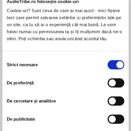
AudioTribe.ro folosește cookie-uri
Cookie-uri? Sunt ceva de care ai mai auzit - mici fișiere
Elita de Argint (Elita
Diavolul se îmbracă de
Migdală
text care permit salvarea setărilor și preferințelor tale pe
de...
la...
Dani Francis
Lauren Weisberger
Sohn Won-pyung
un site, ca tu să ai o experiență cât mai bună. Le vom
folosi numai cu permisiunea ta și îți mulțumim dacă ne-o
oferi. Poți schimba sau anula oricând acordul tău.
Despre
carte
Selecția
Un Crăciun în familia Spring înseamnă o
Strict necesare
consimțământului
mulțime de rude, un munte de mâncare, haos
cât cuprinde și multe ocazii ca oamenii să facă
sau să spună ceva greșit. Tori Spring știe că
De preferință
fratele ei, Charlie, este copleșit de toate
MAI MULT
acestea. Vrea să-l ajute… Dar cum? Charlie nu
De cercetare și analitice
În acest moment nu există recenzii
este convins că poate rămâne acasă, pe
pentru această carte
măsură ce petrecerea se întețește. Casa
iubitului său, Nick, i se pare un refugiu evident.
De publicitate
Dar se întreabă totodată dacă nu cumva îi