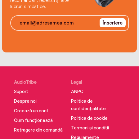
recomandări, recenzii și alte
lucruri simpatice.
‘Brilliant characters, spot-on dialogue and a
great plot. I just can't fault it.’
Înscriere
AudioTribe
Legal
Suport
ANPC
Despre noi
Politica de
confidențialitate
Creează un cont
Politica de cookie
Cum funcționează
Termeni și condiții
Retragere din comandă
Regulamente