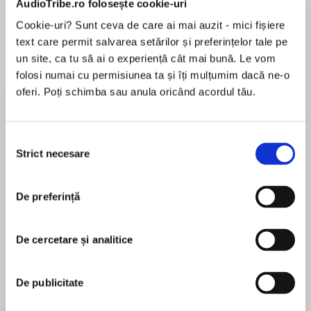
AudioTribe.ro folosește cookie-uri
Cookie-uri? Sunt ceva de care ai mai auzit - mici fișiere
text care permit salvarea setărilor și preferințelor tale pe
Despre
carte
un site, ca tu să ai o experiență cât mai bună. Le vom
folosi numai cu permisiunea ta și îți mulțumim dacă ne-o
‘Makes Hannibal Lecter look like Mary Poppins…
oferi. Poți schimba sau anula oricând acordul tău.
this is going to give me a serious book hangover’
John Marrs, author of The One
Selecția
Strict necesare
consimțământului
MAI MULT
If only they knew the real truth. It should be my
În acest moment nu există recenzii
face on those front pages. My headlines. I did
De preferință
pentru această carte
those things, not him. I just want to stand on
that doorstep and scream it: IT WAS ME. ME.
ME. ME. ME!
De cercetare și analitice
C.J. Skuse
Rhiannon Lewis has successfully fooled the
De publicitate
world and framed her cheating fiancé Craig for
C.J. SKUSE is the author of Pretty Bad Things,
the depraved and bloody killing spree she
Rockaholic, Dead Romantic, Monster and The