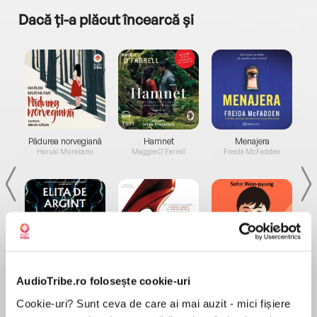
Dacă ți-a plăcut încearcă și
a...
Pădurea norvegiană
Hamnet
Menajera
I
Haruki Murakami
Maggie O'Farrell
Freida McFadden
Elita de Argint (Elita
Diavolul se îmbracă de
Migdală
AudioTribe.ro folosește cookie-uri
de...
la...
Dani Francis
Lauren Weisberger
Sohn Won-pyung
Cookie-uri? Sunt ceva de care ai mai auzit - mici fișiere