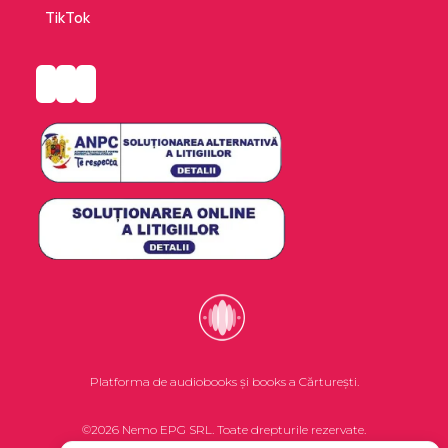
TikTok
Platforma de audiobooks și books a Cărturești.
©2026 Nemo EPG SRL. Toate drepturile rezervate.