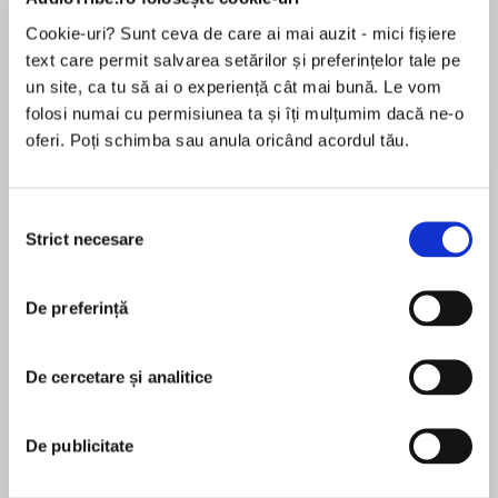
de...
la...
Dani Francis
Lauren Weisberger
Sohn Won-pyung
Cookie-uri? Sunt ceva de care ai mai auzit - mici fișiere
text care permit salvarea setărilor și preferințelor tale pe
un site, ca tu să ai o experiență cât mai bună. Le vom
folosi numai cu permisiunea ta și îți mulțumim dacă ne-o
Despre
carte
oferi. Poți schimba sau anula oricând acordul tău.
New York Times bestselling author Liz Carlyle
has created a breathtaking new romance about
Selecția
a man without scruples and the lady who brings
Strict necesare
consimțământului
him to his knees.
MAI MULT
What does it matter if Kate, Lady d'Allenay, has
De preferință
În acest moment nu există recenzii
absolutely no marriage prospects? She has a
pentru această carte
castle to tend, an estate to run, and a sister to
De cercetare și analitice
watch over, which means she is never, ever
Liz Carlyle
reckless. Until an accident brings a handsome,
virile stranger to Bellecombe Castle, and Kate
De publicitate
A lifelong Anglophile, Liz Carlyle cut her teeth
finds herself tempted to surrender to her
reading gothic novels under the bedcovers by
houseguest's wicked kisses.