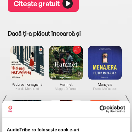
Citește gratuit
Dacă ți-a plăcut încearcă și
a...
Pădurea norvegiană
Hamnet
Menajera
I
Haruki Murakami
Maggie O'Farrell
Freida McFadden
AudioTribe.ro folosește cookie-uri