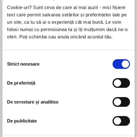
Elita de Argint (Elita
Diavolul se îmbracă de
Migdală
Cookie-uri? Sunt ceva de care ai mai auzit - mici fișiere
de...
la...
Dani Francis
Lauren Weisberger
Sohn Won-pyung
text care permit salvarea setărilor și preferințelor tale pe
un site, ca tu să ai o experiență cât mai bună. Le vom
folosi numai cu permisiunea ta și îți mulțumim dacă ne-o
oferi. Poți schimba sau anula oricând acordul tău.
Despre
carte
O relatare uluitoare a istoriei ascunse sub
Selecția
Orașul Sfânt – o saga a comorilor biblice,
Strict necesare
consimțământului
exploratorilor întreprinzători și răsturnărilor
politice
De preferință
Vreme de un secol și jumătate, Ierusalimul a
MAI MULT
atras o întreagă distribuție internațională de
În acest moment nu există recenzii
căutători de comori și misionari, arheologi și
De cercetare și analitice
pentru această carte
entuziaști, toți avizi să aducă la lumină trecutul
biblic de sub străzile și templele orașului.
De publicitate
Acțiunile lor au avut efecte profunde, nu numai
contribuind la înțelegerea istoriei orașului, dar și
Andrew Lawler