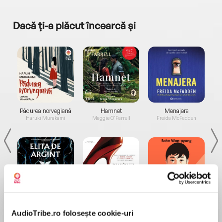
Dacă ți-a plăcut încearcă și
a...
Pădurea norvegiană
Hamnet
Menajera
I
Haruki Murakami
Maggie O'Farrell
Freida McFadden
Elita de Argint (Elita
Diavolul se îmbracă de
Migdală
de...
la...
Dani Francis
Lauren Weisberger
Sohn Won-pyung
AudioTribe.ro folosește cookie-uri