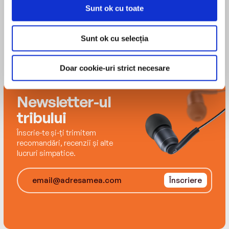
Sunt ok cu toate
Sunt ok cu selecția
Doar cookie-uri strict necesare
Newsletter-ul
tribului
Înscrie-te și-ți trimitem
recomandări, recenzii și alte
lucruri simpatice.
Înscriere