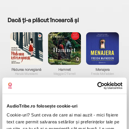
Dacă ți-a plăcut încearcă și
a...
Pădurea norvegiană
Hamnet
Menajera
I
Haruki Murakami
Maggie O'Farrell
Freida McFadden
AudioTribe.ro folosește cookie-uri
Cookie-uri? Sunt ceva de care ai mai auzit - mici fișiere
text care permit salvarea setărilor și preferințelor tale pe
Elita de Argint (Elita
Diavolul se îmbracă de
Migdală
de...
la...
Dani Francis
Lauren Weisberger
Sohn Won-pyung
un site, ca tu să ai o experiență cât mai bună. Le vom