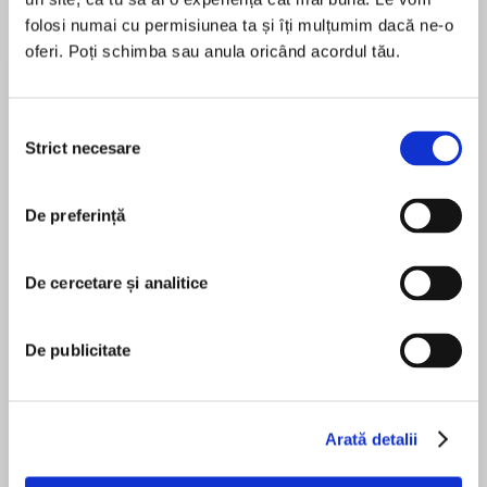
folosi numai cu permisiunea ta și îți mulțumim dacă ne-o
oferi. Poți schimba sau anula oricând acordul tău.
Despre
carte
Selecția
Strict necesare
În această colecţie sunt incluse 100 de titluri
consimțământului
reprezentative din folclorul românesc şi din
opera marilor scriitori români. Textele sunt
De preferință
recomandate spre lectură elevilor, conform
programei şcolare.
MAI MULT
Editura Litera
De cercetare și analitice
În acest moment nu există recenzii
ISBN 9786303423784
pentru această carte
De publicitate
Ion Luca Caragiale
Arată detalii