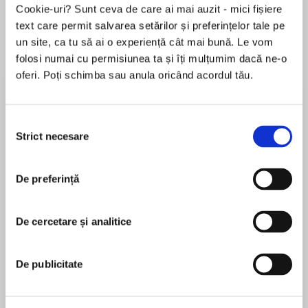
Cookie-uri? Sunt ceva de care ai mai auzit - mici fișiere
text care permit salvarea setărilor și preferințelor tale pe
un site, ca tu să ai o experiență cât mai bună. Le vom
Despre
carte
folosi numai cu permisiunea ta și îți mulțumim dacă ne-o
oferi. Poți schimba sau anula oricând acordul tău.
“This is a daring book, thrillingly of our moment.”
-- Emma Cline, author ofThe Girls
Selecția
A wildly irreverent take on the coming-of-age
Strict necesare
consimțământului
story that turns a search for belonging into a
MAI MULT
riotous satire of identity politics
De preferință
În acest moment nu există recenzii
pentru această carte
Starting at a prestigious private Australian girls’
school, fifteen-year-old Ziggy Klein is
De cercetare și analitice
Lexi Freiman
confronted with an alienating social hierarchy
that hurls her into the arms of her grade’s most
Lexi Freiman is a fiction editor at George Braziller,
De publicitate
radical feminists. Tormented by a burgeoning
a publisher in New York, and a recent Columbia
collection of dark, sexual fantasies, and a
University MFA grad. She was a Center for Fiction
biological essentialist mother, Ziggy sets off on