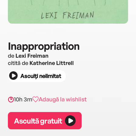
Inappropriation
de
Lexi Freiman
citită de
Katherine Littrell
Asculți nelimitat
10h 3m
Adaugă la wishlist
Ascultă gratuit