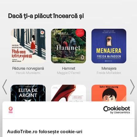
Dacă ți-a plăcut încearcă și
a...
Pădurea norvegiană
Hamnet
Menajera
I
Haruki Murakami
Maggie O'Farrell
Freida McFadden
Elita de Argint (Elita
Diavolul se îmbracă de
Migdală
de...
la...
Dani Francis
Lauren Weisberger
Sohn Won-pyung
AudioTribe.ro folosește cookie-uri