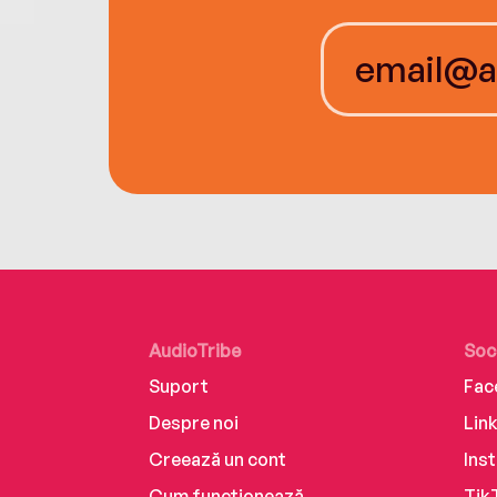
AudioTribe
Soc
Suport
Fac
Despre noi
Lin
Creează un cont
Ins
Cum funcționează
Tik