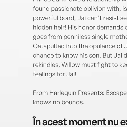
found passionate oblivion with, i
powerful bond, Jai can’t resist s
hidden heir! His honor demands 
goes from penniless single mothe
Catapulted into the opulence of J
chance to know his son. But Jai d
rekindles, Willow must fight to k
feelings for Jai!
From Harlequin Presents: Escape 
knows no bounds.
În acest moment nu ex