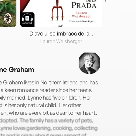
Diavolul se îmbracă de la...
Lauren Weisberger
Fre
ne Graham
 Graham lives in Northern Ireland and has
a keen romance reader since her teens.
ly married, Lynne has five children. Her
t is her only natural child. Her other
ren, who are every bit as dear to her heart,
dopted. The family has a variety of pets,
ynne loves gardening, cooking, collecting
rts and is crazy about every aspect of