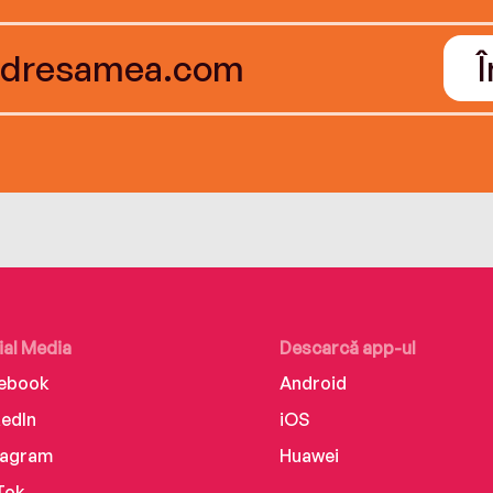
ial Media
Descarcă app-ul
ebook
Android
kedIn
iOS
tagram
Huawei
Tok