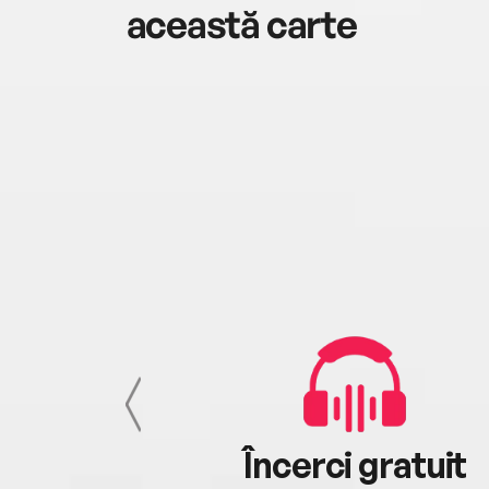
această carte
cu tine
Încerci gratuit