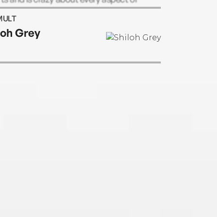
stmas.
MULT
loh Grey