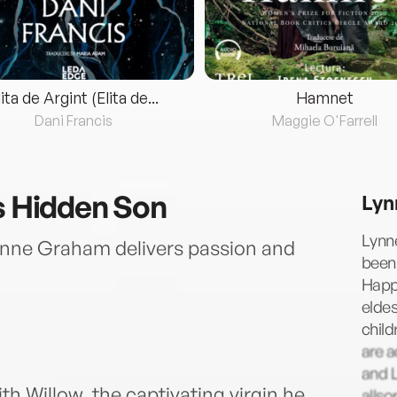
lita de Argint (Elita de...
Hamnet
Dani Francis
Maggie O'Farrell
's Hidden Son
Lyn
Lynne
ynne Graham delivers passion and
been 
Happi
eldes
child
are a
and L
th Willow, the captivating virgin he
allso