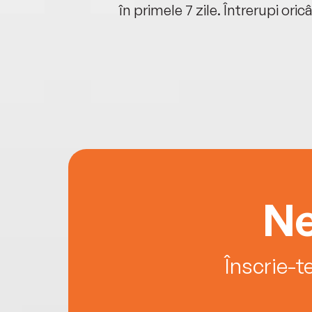
oriunde ești.
în primele 7 zile. Întrerupi oric
Ne
Înscrie-t