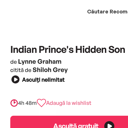
Căutare
Recom
Indian Prince's Hidden Son
Lynne Graham
de
Shiloh Grey
citită de
Asculți nelimitat
4h 48m
Adaugă la wishlist
Ascultă gratuit