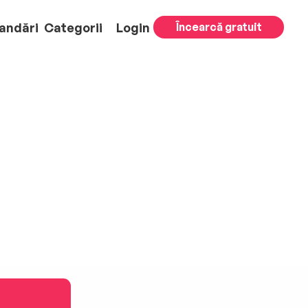
andări
Categorii
Login
Încearcă gratuit