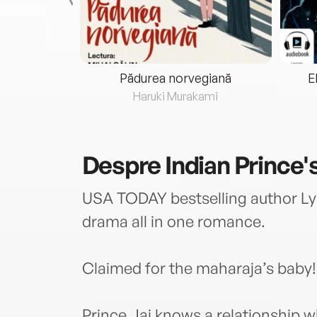
eria...
Pădurea norvegiană
E
ris
Haruki Murakami
Despre
Indian Prince
USA TODAY bestselling author L
drama all in one romance.
Claimed for the maharaja’s baby!
Prince Jai knows a relationship wi