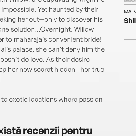
Chri
s impossible. Yet haunted by their
MAI 
eeking her out—only to discover his
Shi
one solution…Overnight, Willow
r to maharaja’s convenient bride!
ai’s palace, she can’t deny him the
oesn’t do love. As their desire
eep her new secret hidden—her true
to exotic locations where passion
istă recenzii pentru