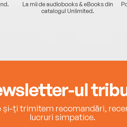
ând.
La mii de audiobooks & eBooks din
Po
catalogul Unlimited.
wsletter-ul tribu
e și-ți trimitem recomandări, recenz
lucruri simpatice.