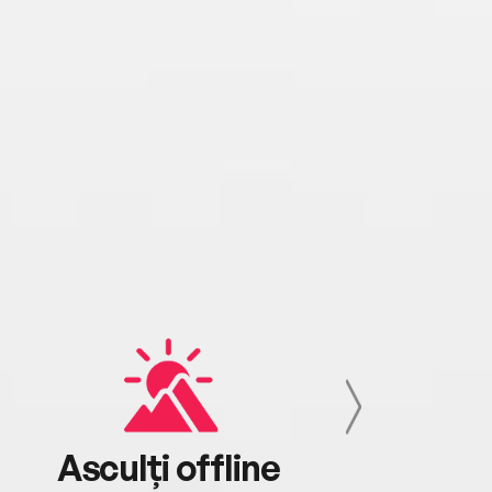
Asculți offline
Aj