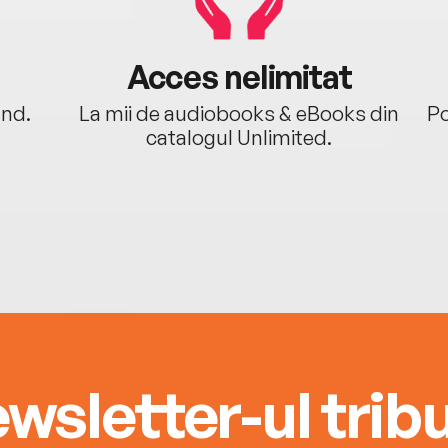
Acces nelimitat
ând.
La mii de audiobooks & eBooks din
Po
catalogul Unlimited.
wsletter-ul tribu