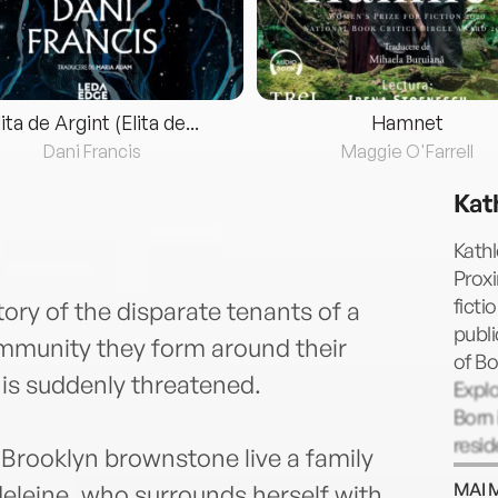
lita de Argint (Elita de...
Hamnet
Dani Francis
Maggie O'Farrell
Kat
Kathl
Proxi
ficti
ory of the disparate tenants of a
publi
mmunity they form around their
of B
is suddenly threatened.
Explo
Born 
resid
, Brooklyn brownstone live a family
MAI 
deleine, who surrounds herself with