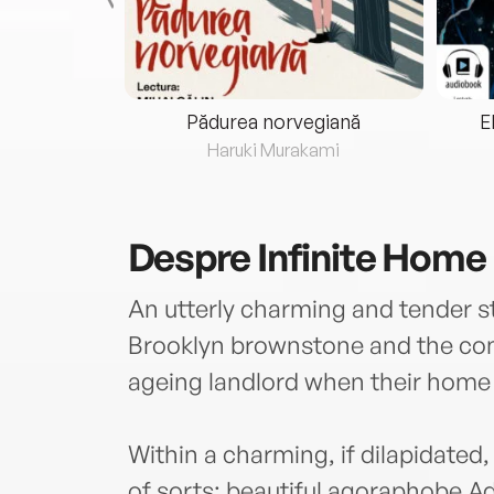
eria...
Pădurea norvegiană
E
ris
Haruki Murakami
Despre
Infinite Home
An utterly charming and tender st
Brooklyn brownstone and the co
ageing landlord when their home 
Within a charming, if dilapidated
of sorts: beautiful agoraphobe A