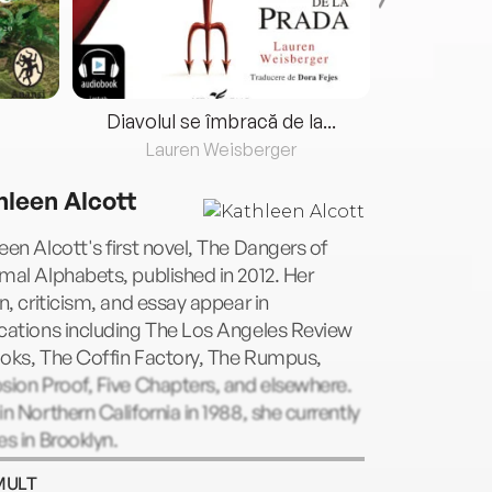
Diavolul se îmbracă de la...
Lauren Weisberger
Fre
hleen Alcott
een Alcott's first novel, The Dangers of
mal Alphabets, published in 2012. Her
on, criticism, and essay appear in
cations including The Los Angeles Review
ooks, The Coffin Factory, The Rumpus,
sion Proof, Five Chapters, and elsewhere.
in Northern California in 1988, she currently
es in Brooklyn.
MULT