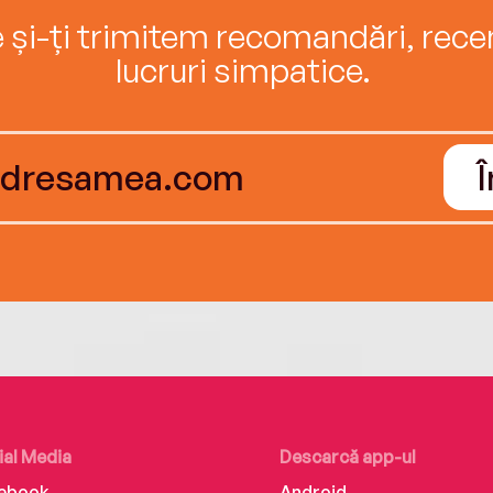
e și-ți trimitem recomandări, recenz
lucruri simpatice.
ial Media
Descarcă app-ul
ebook
Android