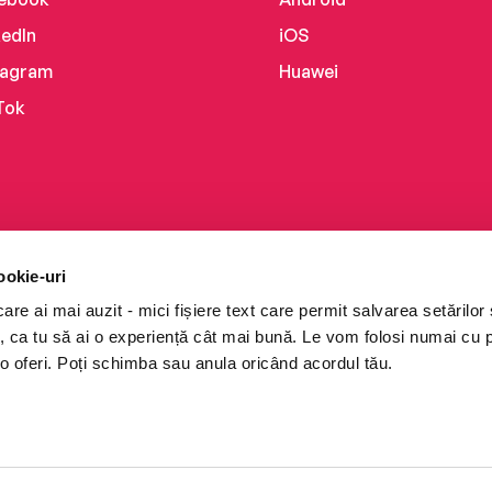
kedIn
iOS
tagram
Huawei
Tok
ookie-uri
re ai mai auzit - mici fișiere text care permit salvarea setărilor 
te, ca tu să ai o experiență cât mai bună. Le vom folosi numai cu
o oferi. Poți schimba sau anula oricând acordul tău.
i books a Cărturești.