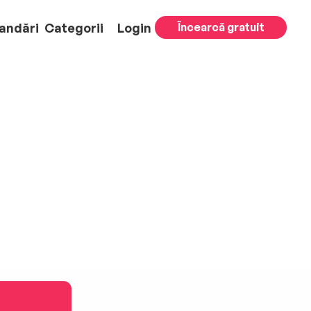
andări
Categorii
Login
Încearcă gratuit