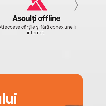
Asculți offline
Aj
ți accesa cărțile și fără conexiune la
Ascultă a
internet.
lui