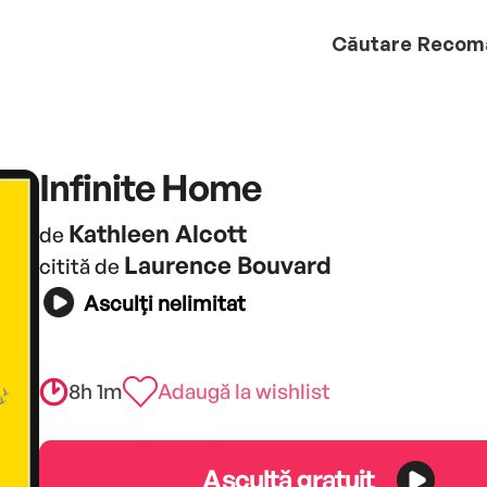
Căutare
Recom
Infinite Home
Kathleen Alcott
de
Laurence Bouvard
citită de
Asculți nelimitat
8h 1m
Adaugă la wishlist
Ascultă gratuit