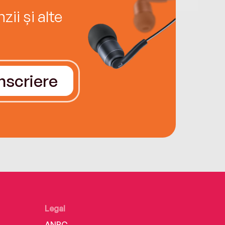
ii și alte
Înscriere
Legal
ANPC