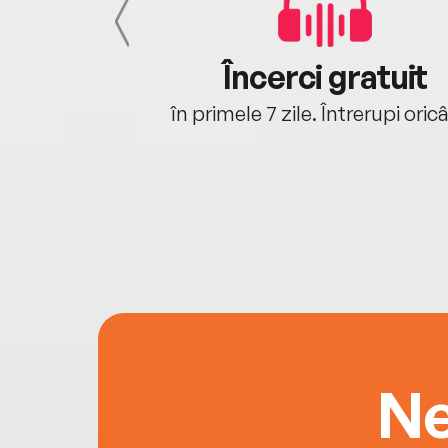
cu tine
Încerci gratuit
oriunde ești.
în primele 7 zile. Întrerupi oric
Ne