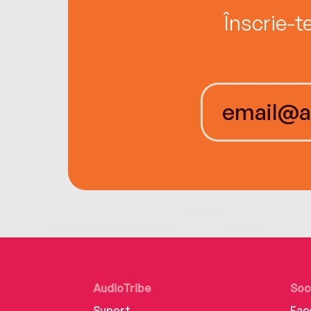
Înscrie-t
AudioTribe
Soc
Suport
Fac