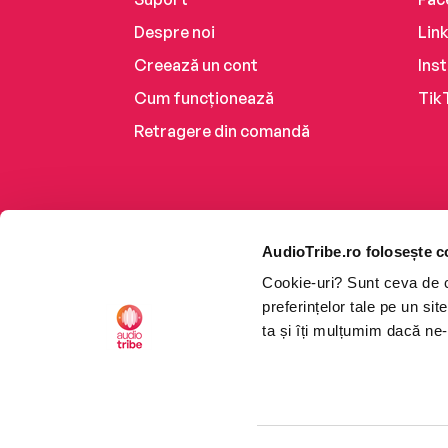
Despre noi
Lin
Creează un cont
Ins
Cum funcționează
Tik
Retragere din comandă
AudioTribe.ro folosește c
Cookie-uri? Sunt ceva de ca
preferințelor tale pe un si
ta și îți mulțumim dacă ne-
Platforma de audiobooks ș