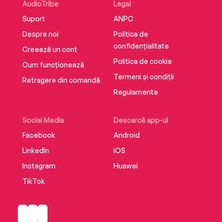
AudioTribe
Legal
He has witnessed what he terms a golden age
Suport
ANPC
of political journalism and this book offers an
intimate account of his trade. The essential
Despre noi
Politica de
handbook for anyone interested by the craft of
confidențialitate
Creează un cont
journalism, ‘Inside Story’ reviews three decades
Politica de cookie
Cum funcționează
of lead stories and the many politicians, great
Termeni și condiții
and small, that he has encountered.
Retragere din comandă
Regulamente
Social Media
Descarcă app-ul
Facebook
Android
LinkedIn
iOS
Instagram
Huawei
TikTok