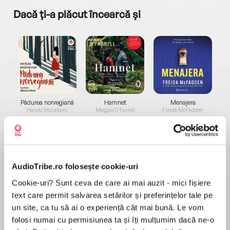
Dacă ți-a plăcut încearcă și
a...
Pădurea norvegiană
Hamnet
Menajera
I
Haruki Murakami
Maggie O'Farrell
Freida McFadden
AudioTribe.ro folosește cookie-uri
Cookie-uri? Sunt ceva de care ai mai auzit - mici fișiere
text care permit salvarea setărilor și preferințelor tale pe
Elita de Argint (Elita
Diavolul se îmbracă de
Migdală
de...
la...
Dani Francis
Lauren Weisberger
Sohn Won-pyung
un site, ca tu să ai o experiență cât mai bună. Le vom
folosi numai cu permisiunea ta și îți mulțumim dacă ne-o