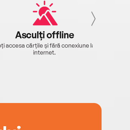
Asculți offline
Aj
ți accesa cărțile și fără conexiune la
Ascultă a
internet.