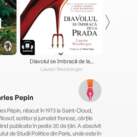
Diavolul se îmbracă de la...
Lauren Weisberger
Fre
rles Pepin
es Pépin, născut în 1973 la Saint-Cloud,
ilosof, scriitor și jurnalist francez, cărțile
fiind publicate în peste 30 de țări. A absolvit
tutul de Studii Politice din Paris, unde este în