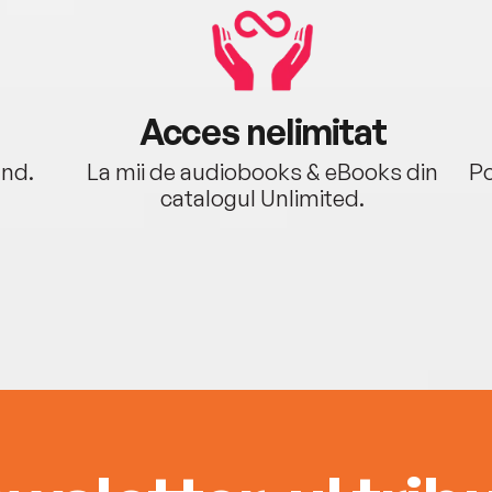
Acces nelimitat
ând.
La mii de audiobooks & eBooks din
Po
catalogul Unlimited.