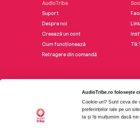
AudioTribe
Soc
Suport
Fac
Despre noi
Lin
Creează un cont
Ins
Cum funcționează
Tik
Retragere din comandă
AudioTribe.ro folosește c
Cookie-uri? Sunt ceva de ca
preferințelor tale pe un si
ta și îți mulțumim dacă ne-