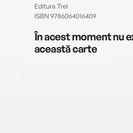
Editura Trei
ISBN 9786064016409
În acest moment nu ex
această carte