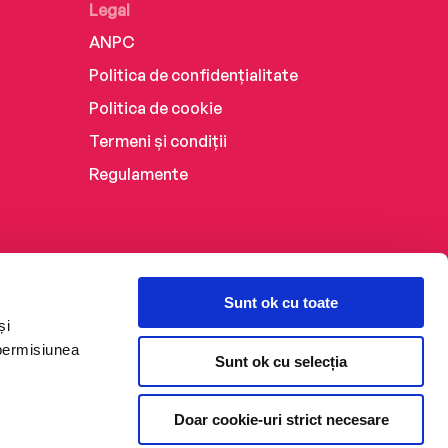
Legal
ANPC
Politica de confidențialitate
Politica de cookie
Termeni și condiții
Regulamente
Sunt ok cu toate
și
 permisiunea
Sunt ok cu selecția
Doar cookie-uri strict necesare