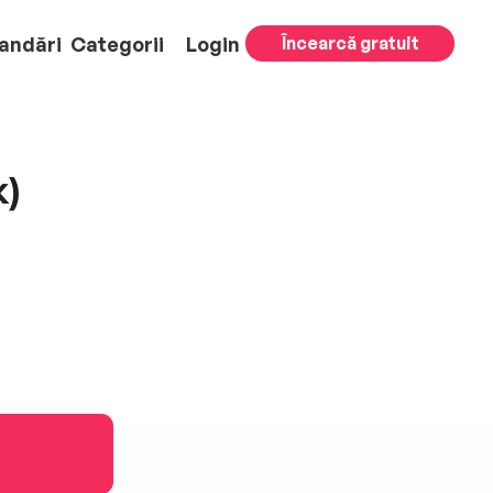
andări
Categorii
Login
Încearcă gratuit
k)