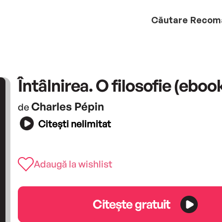
Căutare
Recom
Întâlnirea. O filosofie (eboo
Charles Pépin
de
Citești nelimitat
Adaugă la wishlist
Citește gratuit