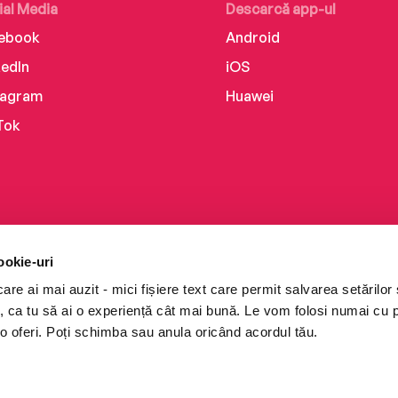
ial Media
Descarcă app-ul
ebook
Android
kedIn
iOS
tagram
Huawei
Tok
ookie-uri
re ai mai auzit - mici fișiere text care permit salvarea setărilor 
te, ca tu să ai o experiență cât mai bună. Le vom folosi numai cu
o oferi. Poți schimba sau anula oricând acordul tău.