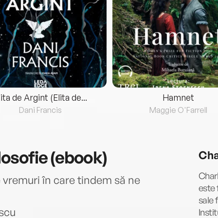
lita de Argint (Elita de...
Hamnet
Dani Francis
Maggie O'Farrell
ilosofie (ebook)
Cha
Charl
e vremuri în care tindem să ne
este f
sale 
scu
Insti