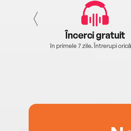
cu tine
Încerci gratuit
oriunde ești.
în primele 7 zile. Întrerupi oric