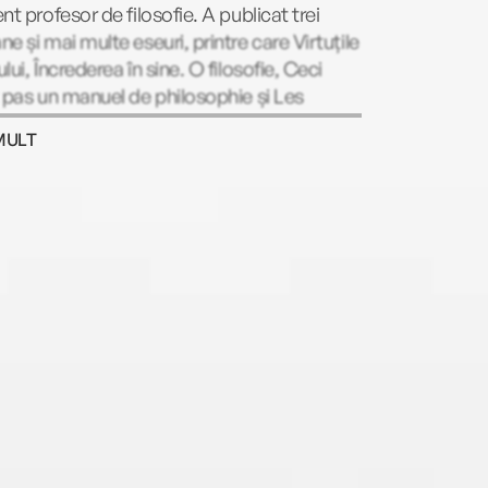
nt profesor de filosofie. A publicat trei
e și mai multe eseuri, printre care Virtuțile
lui, Încrederea în sine. O filosofie, Ceci
 pas un manuel de philosophie și Les
sophes sur le divan. Este invitat frecvent la
MULT
unile culturale ale posturilor France 3 și
+ și publică articole în revistele
osophie magazine și Psychologies. De
și autor, la Editura Trei a apărut Încrederea
e. O filosofie.