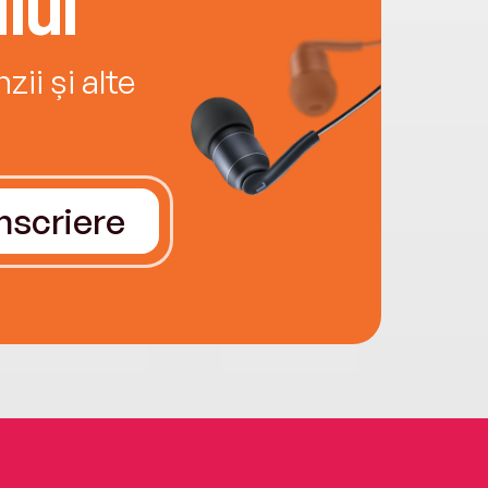
lui
ii și alte
Înscriere