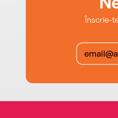
Ne
Înscrie-t