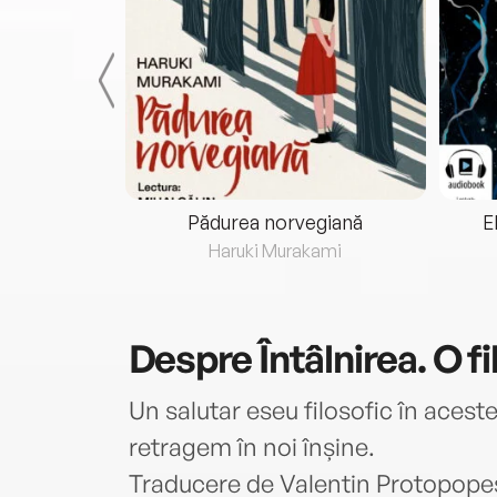
eria...
Pădurea norvegiană
E
ris
Haruki Murakami
Despre
Întâlnirea. O f
Un salutar eseu filosofic în acest
retragem în noi înșine.
Traducere de Valentin Protopope