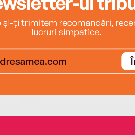
wsletter-ul tribu
e și-ți trimitem recomandări, recenz
lucruri simpatice.