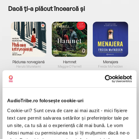
Dacă ți-a plăcut încearcă și
a...
Pădurea norvegiană
Hamnet
Menajera
I
Haruki Murakami
Maggie O'Farrell
Freida McFadden
AudioTribe.ro folosește cookie-uri
Cookie-uri? Sunt ceva de care ai mai auzit - mici fișiere
text care permit salvarea setărilor și preferințelor tale pe
Elita de Argint (Elita
Diavolul se îmbracă de
Migdală
de...
la...
Dani Francis
Lauren Weisberger
Sohn Won-pyung
un site, ca tu să ai o experiență cât mai bună. Le vom
folosi numai cu permisiunea ta și îți mulțumim dacă ne-o