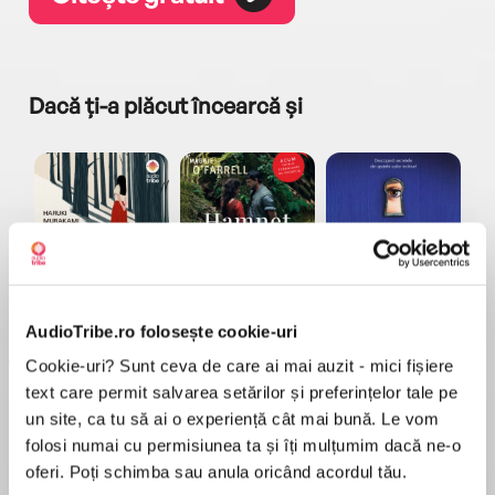
Dacă ți-a plăcut încearcă și
a...
Pădurea norvegiană
Hamnet
Menajera
I
Haruki Murakami
Maggie O'Farrell
Freida McFadden
AudioTribe.ro folosește cookie-uri
Cookie-uri? Sunt ceva de care ai mai auzit - mici fișiere
text care permit salvarea setărilor și preferințelor tale pe
un site, ca tu să ai o experiență cât mai bună. Le vom
folosi numai cu permisiunea ta și îți mulțumim dacă ne-o
oferi. Poți schimba sau anula oricând acordul tău.