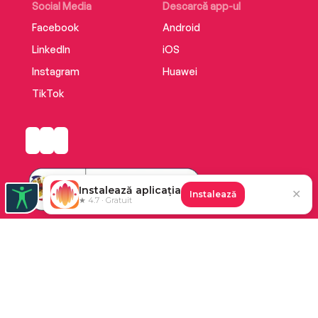
Social Media
Descarcă app-ul
Facebook
Android
LinkedIn
iOS
Instagram
Huawei
TikTok
Instalează aplicația
✕
Instalează
★ 4.7 · Gratuit