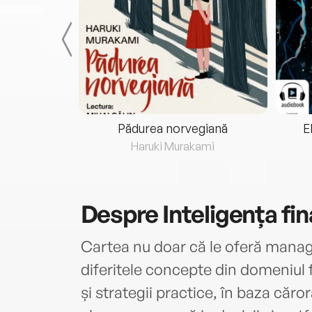
eria...
Pădurea norvegiană
E
ris
Haruki Murakami
Despre
Inteligența fi
Cartea nu doar că le oferă manager
diferitele concepte din domeniul f
și strategii practice, în baza căr