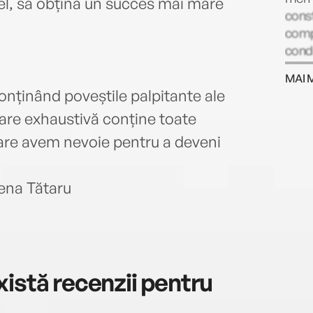
tfel, să obțină un succes mai mare
const
compa
condu
sănăt
MAI 
conținând poveștile palpitante ale
are exhaustivă conține toate
care avem nevoie pentru a deveni
lena Tătaru
istă recenzii pentru