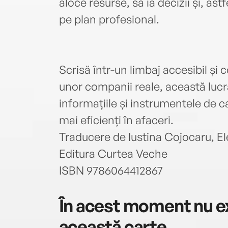
aloce resurse, să ia decizii și, as
pe plan profesional.
Scrisă într-un limbaj accesibil și 
unor companii reale, această lucr
informațiile și instrumentele de 
mai eficienți în afaceri.
Traducere de Iustina Cojocaru, E
Editura Curtea Veche
ISBN 9786064412867
În acest moment nu ex
această carte