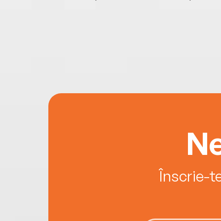
Ne
Înscrie-t