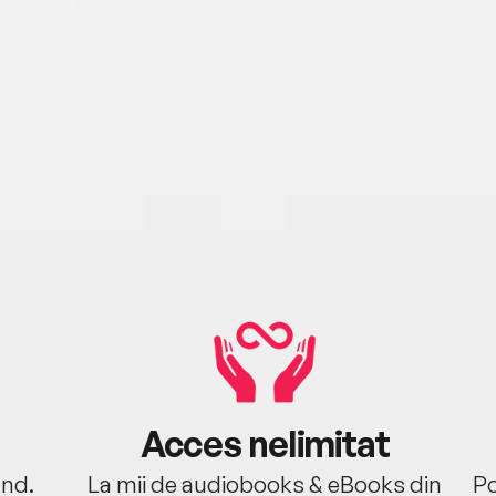
Acces nelimitat
ând.
La mii de audiobooks & eBooks din
Po