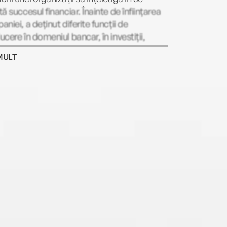
ă succesul financiar. Înainte de înființarea
niei, a deținut diferite funcții de
cere în domeniul bancar, în investiții,
ate și industria artelor grafice.
MULT