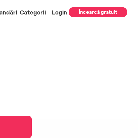
andări
Categorii
Login
Încearcă gratuit