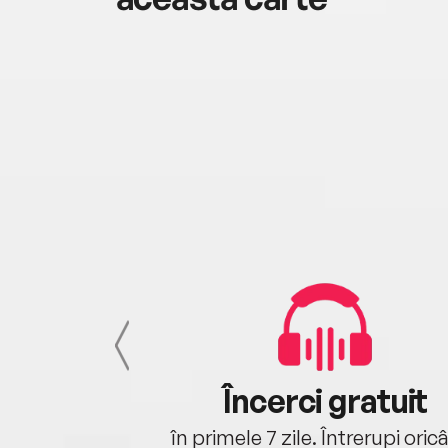
cu tine
Încerci gratuit
oriunde ești.
în primele 7 zile. Întrerupi oric