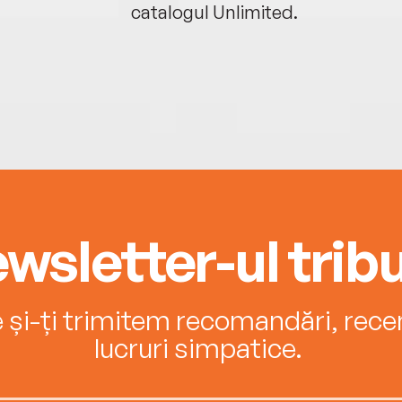
catalogul Unlimited.
wsletter-ul tribu
e și-ți trimitem recomandări, recenz
lucruri simpatice.