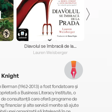
Diavolul se îmbracă de la...
Lauren Weisberger
Fre
 Knight
 Berman (1962-2013) a fost fondatoare și
prietară a Business Literacy Institute, o
ă de consultanță care oferă programe de
ing financiar și alte servicii menite să ajute
ii unei organizații să înțeleagă în ce