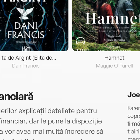
lita de Argint (Elita de...
Hamnet
Dani Francis
Maggie O'Farrell
nanciară
Joe
Karen
ilor explicații detaliate pentru
copro
inanciar, dar le pune la dispoziție
firm
ora vor avea mai multă încredere să
train
membr