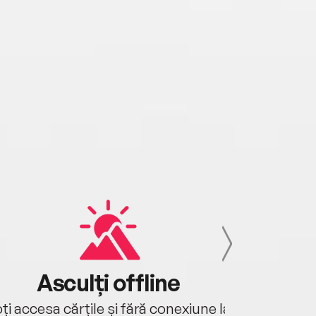
Asculți offline
Aj
ți accesa cărțile și fără conexiune la
Ascultă a