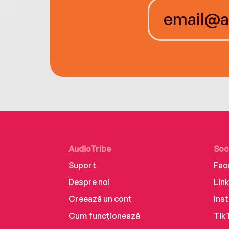
AudioTribe
Soc
Suport
Fac
Despre noi
Lin
Creează un cont
Ins
Cum funcționează
Tik