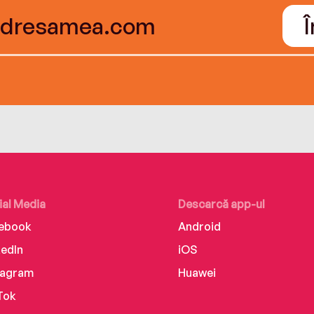
ial Media
Descarcă app-ul
ebook
Android
kedIn
iOS
tagram
Huawei
Tok