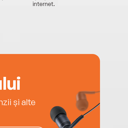
internet.
lui
ii și alte