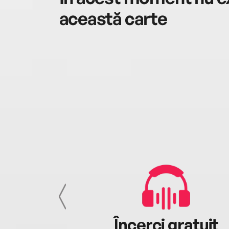
această carte
cu tine
Încerci gratuit