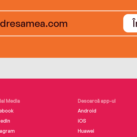
ial Media
Descarcă app-ul
ebook
Android
kedIn
iOS
tagram
Huawei