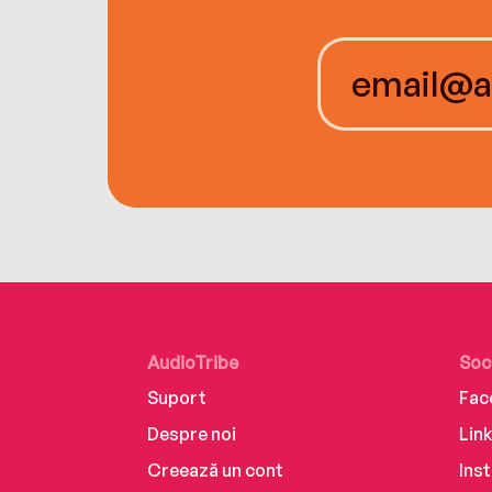
AudioTribe
Soc
Suport
Fac
Despre noi
Lin
Creează un cont
Ins