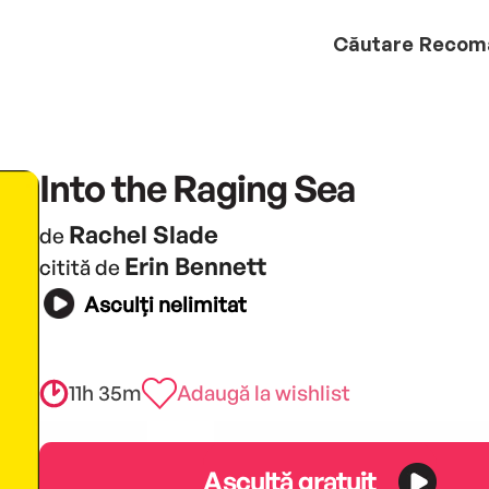
Căutare
Recom
Into the Raging Sea
Rachel Slade
de
Erin Bennett
citită de
Asculți nelimitat
11h 35m
Adaugă la wishlist
Ascultă gratuit