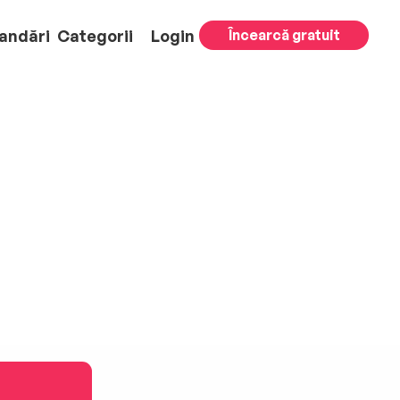
andări
Categorii
Login
Încearcă gratuit