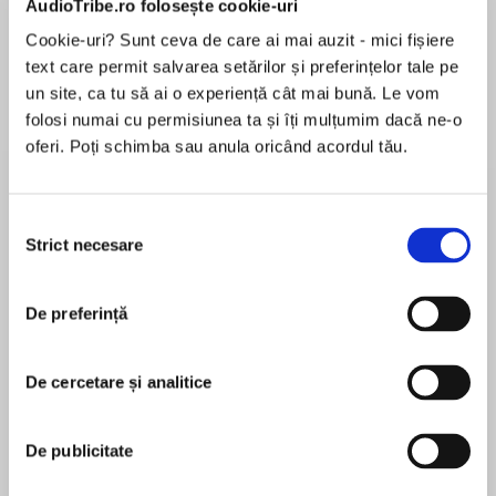
AudioTribe.ro folosește cookie-uri
Cookie-uri? Sunt ceva de care ai mai auzit - mici fișiere
text care permit salvarea setărilor și preferințelor tale pe
Despre
carte
un site, ca tu să ai o experiență cât mai bună. Le vom
folosi numai cu permisiunea ta și îți mulțumim dacă ne-o
The moving, funny, thrilling and adventured-
oferi. Poți schimba sau anula oricând acordul tău.
filled new novel for readers of 10 and up from
bestselling author Ross Welford.
Selecția
Strict necesare
consimțământului
MAI MULT
În acest moment nu există recenzii
When twelve-year-olds Willa and Manny hear of
De preferință
pentru această carte
a mysterious animal prowling their town, they
are determined to prove it is real. Following the
creature into a cave one full moon, they are
De cercetare și analitice
swept into an alternate, ideal, world – one
Ross Welford
where pollution and conflict have been
De publicitate
conquered decades ago and even their own
Ross Welford was a journalist and television
families seem happier.
producer before becoming a full-time writer. He