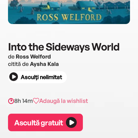
Into the Sideways World
de
Ross Welford
citită de
Aysha Kala
Asculți nelimitat
8h 14m
Adaugă la wishlist
Ascultă gratuit