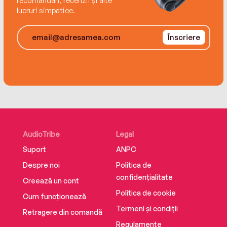
recomandări, recenzii și alte
lucruri simpatice.
Înscriere
AudioTribe
Legal
Suport
ANPC
Despre noi
Politica de
confidențialitate
Creează un cont
Politica de cookie
Cum funcționează
Termeni și condiții
Retragere din comandă
Regulamente