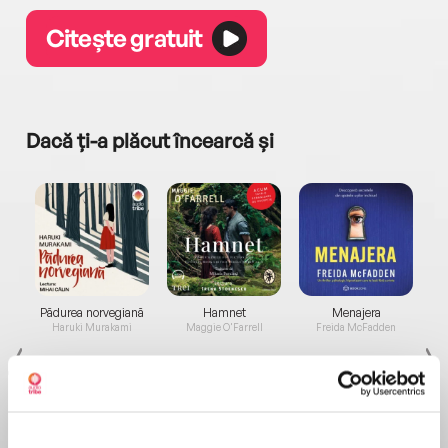
Citește gratuit
Dacă ți-a plăcut încearcă și
a...
Pădurea norvegiană
Hamnet
Menajera
I
Haruki Murakami
Maggie O'Farrell
Freida McFadden