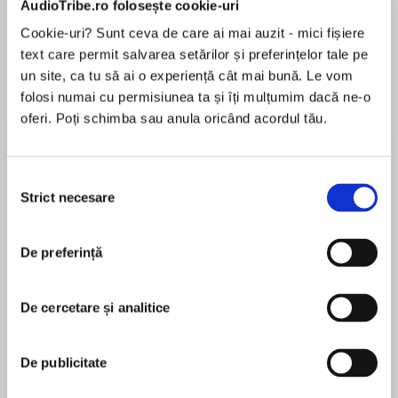
AudioTribe.ro folosește cookie-uri
Cookie-uri? Sunt ceva de care ai mai auzit - mici fișiere
Elita de Argint (Elita
Diavolul se îmbracă de
Migdală
text care permit salvarea setărilor și preferințelor tale pe
de...
la...
Dani Francis
Lauren Weisberger
Sohn Won-pyung
un site, ca tu să ai o experiență cât mai bună. Le vom
folosi numai cu permisiunea ta și îți mulțumim dacă ne-o
oferi. Poți schimba sau anula oricând acordul tău.
Despre
carte
Selecția
Joseph O'Connor și John Seymour prezintă, cu
Strict necesare
consimțământului
onestitate și cu o capacitate de sinteză
impresionantă, o multitudine de subiecte și de
tehnici abordate de NLP de-a lungul deceniilor.
De preferință
NLP-ul se bazează pe ultimele descoperiri din
MAI MULT
domeniul psihologiei: de fapt, e vorba despre
De cercetare și analitice
În acest moment nu există recenzii
tehnici străvechi de transformare a
pentru această carte
personalității (meditație, vizualizare etc.), al
căror sens științific a fost clarificat abia de
De publicitate
jumătate de secol încoace. Dar autorii ne