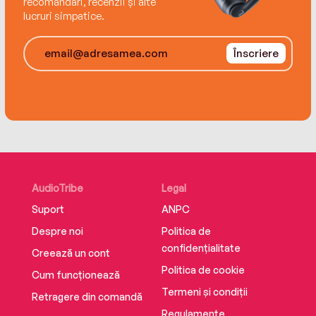
recomandări, recenzii și alte
lucruri simpatice.
Înscriere
AudioTribe
Legal
Suport
ANPC
Despre noi
Politica de
confidențialitate
Creează un cont
Politica de cookie
Cum funcționează
Termeni și condiții
Retragere din comandă
Regulamente