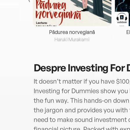
eria...
Pădurea norvegiană
E
ris
Haruki Murakami
Despre
Investing For
It doesn’t matter if you have $100
Investing for Dummies show you 
the fun way. This hands-on down 
the jargon and provides you with
need to make sound investment d
financial picture. Packed with exp