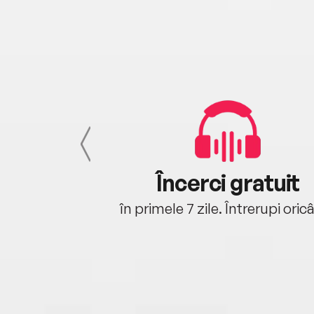
cu tine
Încerci gratuit
oriunde ești.
în primele 7 zile. Întrerupi oric