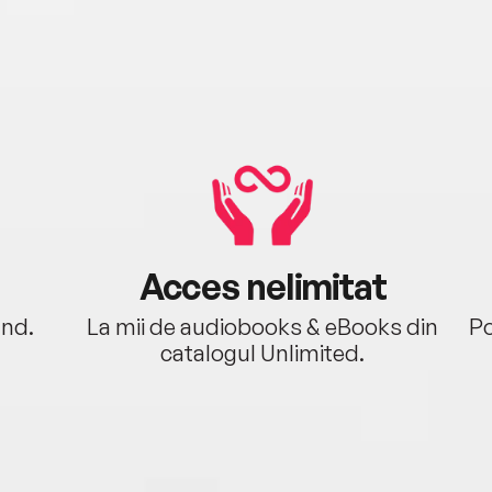
Acces nelimitat
ând.
La mii de audiobooks & eBooks din
Po
catalogul Unlimited.