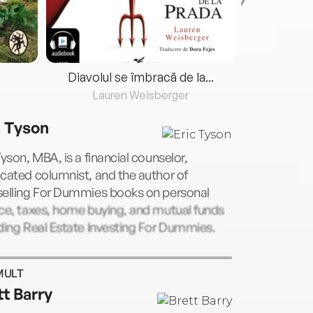
Diavolul se îmbracă de la...
Lauren Weisberger
Fre
c Tyson
Tyson, MBA, is a financial counselor,
cated columnist, and the author of
selling For Dummies books on personal
ce, taxes, home buying, and mutual funds
ding Real Estate Investing For Dummies.
MULT
tt Barry