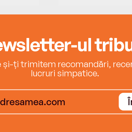
wsletter-ul tribu
e și-ți trimitem recomandări, recenz
lucruri simpatice.