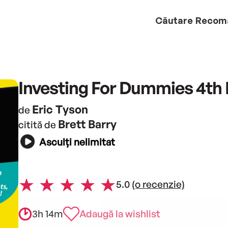
Căutare
Recom
Investing For Dummies 4th 
Eric Tyson
de
Brett Barry
citită de
Asculți nelimitat
5.0
(o recenzie)
3h 14m
Adaugă la wishlist