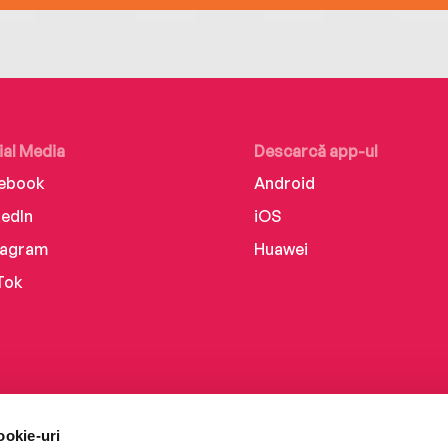
ial Media
Descarcă app-ul
ebook
Android
kedIn
iOS
tagram
Huawei
Tok
ookie-uri