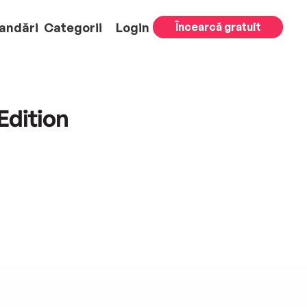
andări
Categorii
Login
Încearcă gratuit
Edition