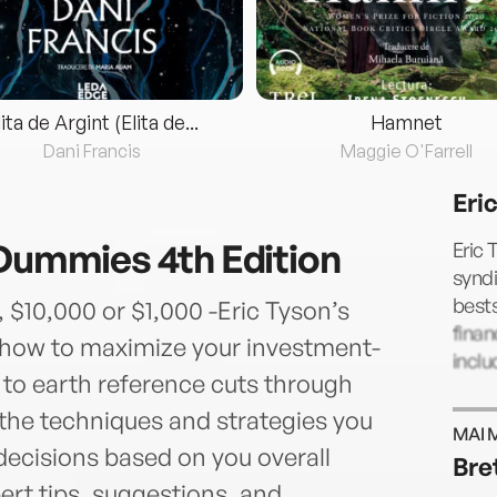
lita de Argint (Elita de...
Hamnet
Dani Francis
Maggie O'Farrell
Eri
 Dummies 4th Edition
Eric 
syndi
best
, $10,000 or $1,000 -Eric Tyson’s
finan
how to maximize your investment-
inclu
to earth reference cuts through
 the techniques and strategies you
MAI 
ecisions based on you overall
Bre
ert tips, suggestions, and