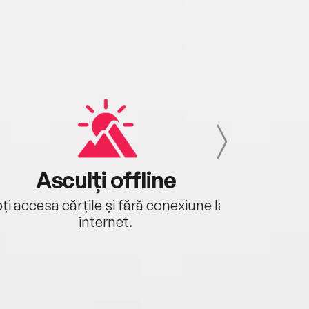
Asculți offline
Aj
ți accesa cărțile și fără conexiune la
Ascultă a
internet.