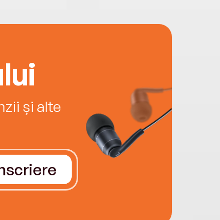
lui
ii și alte
Înscriere