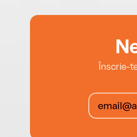
Ne
Înscrie-t