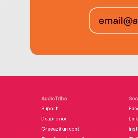
AudioTribe
Soc
Suport
Fac
Despre noi
Lin
Creează un cont
Ins