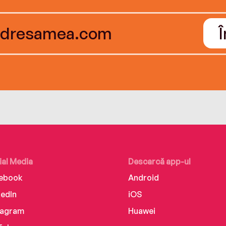
ial Media
Descarcă app-ul
ebook
Android
kedIn
iOS
tagram
Huawei