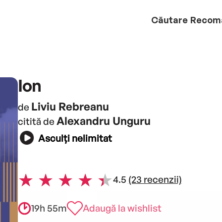
Căutare
Recom
Ion
Liviu Rebreanu
de
Alexandru Unguru
citită de
Asculți nelimitat
4.5
(23 recenzii)
19h 55m
Adaugă la wishlist