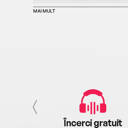
MAI MULT
cu tine
Încerci gratuit