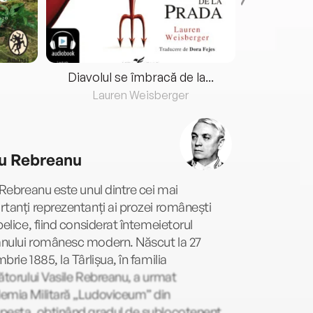
Diavolul se îmbracă de la...
Lauren Weisberger
Fre
iu Rebreanu
 Rebreanu este unul dintre cei mai
tanți reprezentanți ai prozei românești
belice, fiind considerat întemeietorul
nului românesc modern. Născut la 27
brie 1885, la Târlișua, în familia
ătorului Vasile Rebreanu, a urmat
emia Militară „Ludoviceum” din
pesta, obținând gradul de sublocotenent