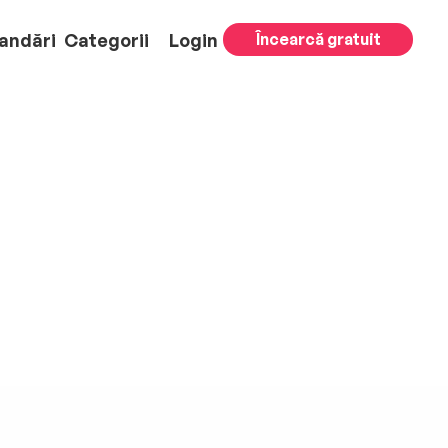
andări
Categorii
Login
Încearcă gratuit