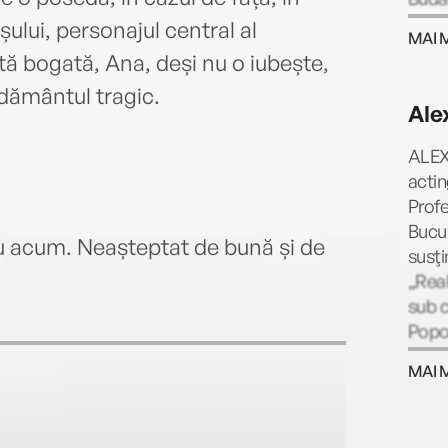
în ar
ului, personajul central al
MAI 
carie
tă bogată, Ana, deși nu o iubește,
„Codr
odământul tragic.
un au
Ale
deopo
teatr
ALEX
sale 
acti
„Răsc
Profe
„Cata
Bucur
rău acum. Neașteptat de bună și de
„Cânt
susţi
asem
„Real
„Cadri
sub c
aprec
Popov
consi
teatr
acred
MAI 
Bucur
în ti
Metro
capac
Națio
a
rural