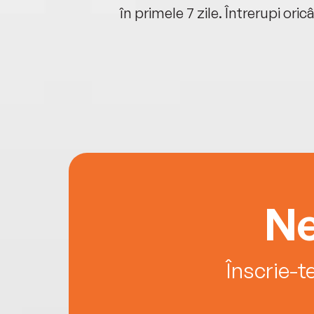
oriunde ești.
în primele 7 zile. Întrerupi oric
Ne
Înscrie-t