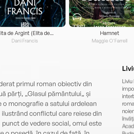
lita de Argint (Elita de...
Hamnet
Dani Francis
Maggie O'Farrell
Liv
Liviu
iderat primul roman obiectiv din
impor
uă părți, „Glasul pământului„ și
inter
ie o monografie a satului ardelean
roma
noiem
 ilustrând conflictul care reiese din
învăț
n punct de vedere social, omul este
Acad
e o posedă, în cazul de față, în
Buda