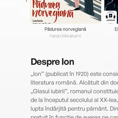
eria...
Pădurea norvegiană
E
ris
Haruki Murakami
Despre
Ion
„Ion” (publicat în 1920) este cons
literatura română. Alcătuit din do
„Glasul iubirii”, romanul constitu
de la începutul secolului al XX-lea,
lupta îndârjită pentru pământ. Di
prețuit în funcție de averea pe car