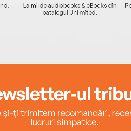
ând.
La mii de audiobooks & eBooks din
Po
catalogul Unlimited.
wsletter-ul tribu
e și-ți trimitem recomandări, recenz
lucruri simpatice.