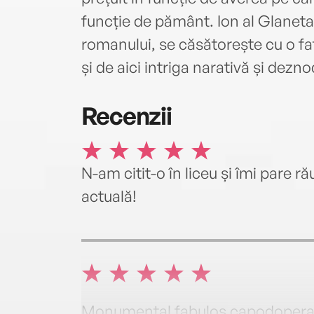
funcție de pământ. Ion al Glanetaș
romanului, se căsătorește cu o fa
și de aici intriga narativă și dezn
Recenzii
N-am citit-o în liceu și îmi pare 
actuală!
Monumental fabulos capodoper