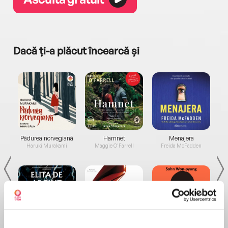
Dacă ți-a plăcut încearcă și
a...
Pădurea norvegiană
Hamnet
Menajera
I
Haruki Murakami
Maggie O'Farrell
Freida McFadden