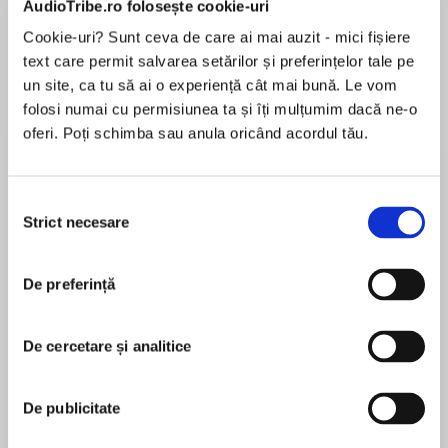
AudioTribe.ro folosește cookie-uri
Elita de Argint (Elita
Diavolul se îmbracă de
Migdală
de...
la...
Dani Francis
Lauren Weisberger
Sohn Won-pyung
Cookie-uri? Sunt ceva de care ai mai auzit - mici fișiere
text care permit salvarea setărilor și preferințelor tale pe
un site, ca tu să ai o experiență cât mai bună. Le vom
folosi numai cu permisiunea ta și îți mulțumim dacă ne-o
Despre
carte
oferi. Poți schimba sau anula oricând acordul tău.
Critically acclaimed author Nina Varela delivers
a stunning sequel to the richly imagined queer
Selecția
epic fantasy Crier’s War, which SLJ called
Strict necesare
consimțământului
“perfect for fans of Sarah J. Maas’s Throne of
Glass.”
De preferință
MAI MULT
În acest moment nu există recenzii
For too long, Automae have lorded over the
pentru această carte
kingdom of Rabu, oppressing its human
De cercetare și analitice
citizens. But the human revolution has risen,and
Nina Varela
at its heart is Ayla. Once a handmaiden, now a
De publicitate
fugitive, Ayla narrowly escaped the palace of
Nina Varelais a nationally awarded writer of
Lady Crier, the girl she would’ve killed if she
screenplays and short fiction. She was born in