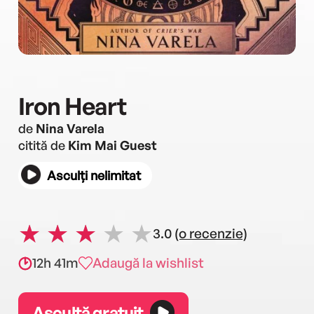
Iron Heart
de
Nina Varela
citită de
Kim Mai Guest
Asculți nelimitat
3.0
(o recenzie)
12h 41m
Adaugă la wishlist
Ascultă gratuit