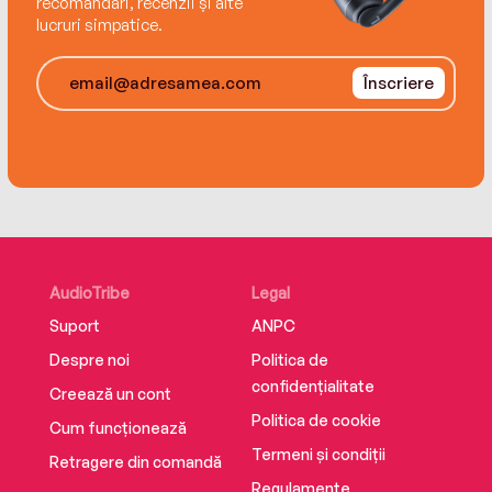
recomandări, recenzii și alte
lucruri simpatice.
Înscriere
AudioTribe
Legal
Suport
ANPC
Despre noi
Politica de
confidențialitate
Creează un cont
Politica de cookie
Cum funcționează
Termeni și condiții
Retragere din comandă
Regulamente