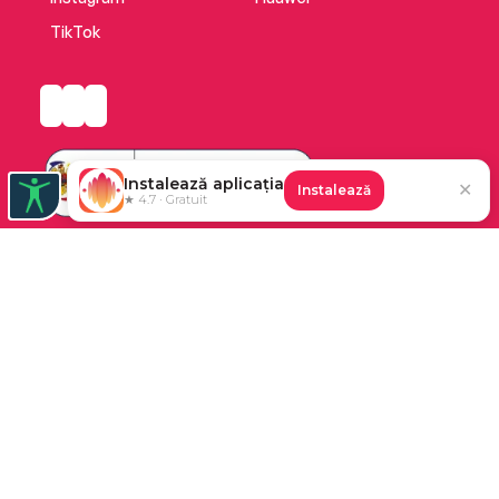
TikTok
Instalează aplicația
✕
Instalează
★ 4.7 · Gratuit
Platforma de audiobooks și books a Cărturești.
©2026 Nemo EPG SRL. Toate drepturile rezervate.