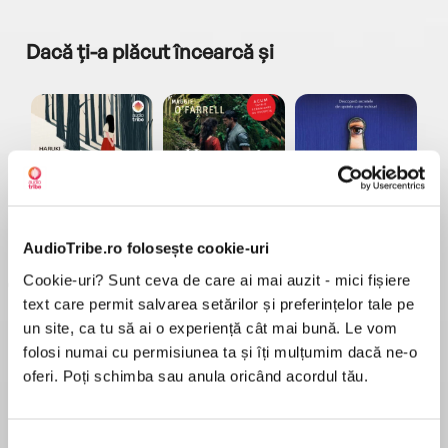
Dacă ți-a plăcut încearcă și
a...
Pădurea norvegiană
Hamnet
Menajera
I
Haruki Murakami
Maggie O'Farrell
Freida McFadden
AudioTribe.ro folosește cookie-uri
Cookie-uri? Sunt ceva de care ai mai auzit - mici fișiere
text care permit salvarea setărilor și preferințelor tale pe
un site, ca tu să ai o experiență cât mai bună. Le vom
folosi numai cu permisiunea ta și îți mulțumim dacă ne-o
oferi. Poți schimba sau anula oricând acordul tău.
Elita de Argint (Elita
Diavolul se îmbracă de
Migdală
de...
la...
Dani Francis
Lauren Weisberger
Sohn Won-pyung
Selecția