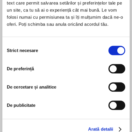
de...
la...
Dani Francis
Lauren Weisberger
Sohn Won-pyung
text care permit salvarea setărilor și preferințelor tale pe
un site, ca tu să ai o experiență cât mai bună. Le vom
folosi numai cu permisiunea ta și îți mulțumim dacă ne-o
oferi. Poți schimba sau anula oricând acordul tău.
Despre
carte
Selecția
Wake up, Dad! We've got a big day ahead!
Strict necesare
consimțământului
Frankie and her little sister, Violet, are excited to
be out and about with Dad! From pancakes to
De preferință
puppies to a super-duper surprise, the order of
MAI MULT
the day is F-U-N.
În acest moment nu există recenzii
De cercetare și analitice
pentru această carte
The gifted actress, author, and mother Brooke
Shields pairs with the delightful Cori Doerrfeld
De publicitate
Brooke Shields
for this joyful book about dads and daughters
and the love they share.
Brooke Shields began modeling and acting during
childhood and went on to star in film, on
Arată detalii