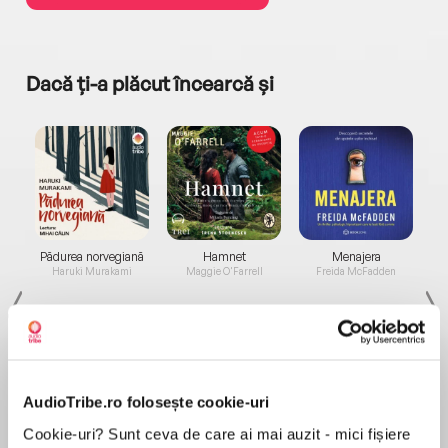
Dacă ți-a plăcut încearcă și
a...
Pădurea norvegiană
Hamnet
Menajera
I
Haruki Murakami
Maggie O'Farrell
Freida McFadden
AudioTribe.ro folosește cookie-uri
Cookie-uri? Sunt ceva de care ai mai auzit - mici fișiere
Elita de Argint (Elita
Diavolul se îmbracă de
Migdală