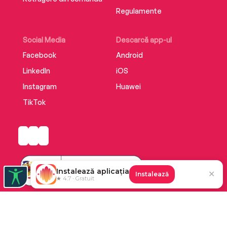
Regulamente
Social Media
Descarcă app-ul
Facebook
Android
LinkedIn
iOS
Instagram
Huawei
TikTok
Instalează aplicația
✕
Instalează
★ 4.7 · Gratuit