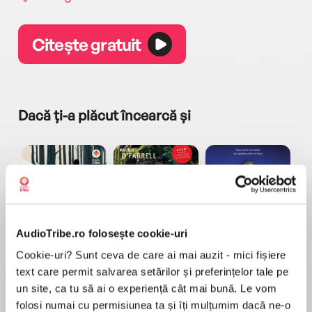
Citește gratuit
Dacă ți-a plăcut încearcă și
AudioTribe.ro folosește cookie-uri
a...
Pădurea norvegiană
Hamnet
Menajera
I
Haruki Murakami
Maggie O'Farrell
Freida McFadden
Cookie-uri? Sunt ceva de care ai mai auzit - mici fișiere
text care permit salvarea setărilor și preferințelor tale pe
un site, ca tu să ai o experiență cât mai bună. Le vom
folosi numai cu permisiunea ta și îți mulțumim dacă ne-o