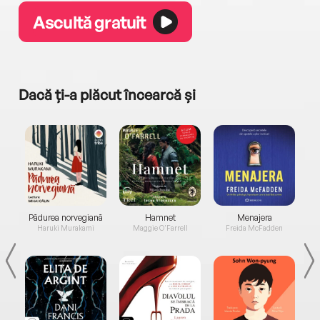
Ascultă gratuit
Dacă ți-a plăcut încearcă și
a...
Pădurea norvegiană
Hamnet
Menajera
I
Haruki Murakami
Maggie O'Farrell
Freida McFadden