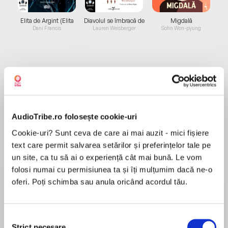
Elita de Argint (Elita
Diavolul se îmbracă de
Migdală
de...
la...
Dani Francis
Lauren Weisberger
Sohn Won-pyung
Despre
carte
Iubita locotenentului francez, publicat în 1969,
este al treilea roman al lui John Fowles, după
AudioTribe.ro folosește cookie-uri
Colecționarul și Magicianul, bucurându-se de
Cookie-uri? Sunt ceva de care ai mai auzit - mici fișiere
apreciere critică și popularitate în rândul
text care permit salvarea setărilor și preferințelor tale pe
cititorilor. Ficțiune istorică postmodernă, a cărui
un site, ca tu să ai o experiență cât mai bună. Le vom
MAI MULT
acțiune este plasată în jurul anului 1867, romanul
folosi numai cu permisiunea ta și îți mulțumim dacă ne-o
Recenzii
evocă regulile rigide și emoțiile reprimate ale
oferi. Poți schimba sau anula oricând acordul tău.
epocii victoriene, pornind de la o intrigă aparent
convențională: relația dintre gentlemanul
O carte intetesanta
Charles Smithson cu logodnica sa, Ernestina,
Selecția
dar mai ales cu misterioasa Sarah Woodruff,
Strict necesare