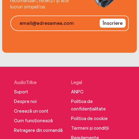
recomandări, recenzii și alte
lucruri simpatice.
Înscriere
AudioTribe
Legal
Suport
ANPC
Despre noi
Politica de
confidențialitate
Creează un cont
Politica de cookie
Cum funcționează
Termeni și condiții
Retragere din comandă
Regulamente