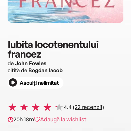
Iubita locotenentului
francez
de
John Fowles
citită de
Bogdan Iacob
Asculți nelimitat
4.4
(22 recenzii)
20h 18m
Adaugă la wishlist