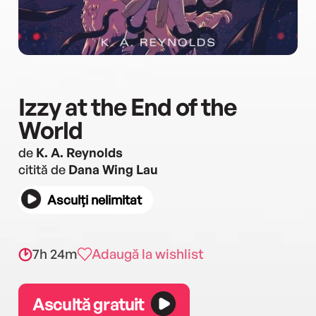
Izzy at the End of the
World
de
K. A. Reynolds
citită de
Dana Wing Lau
Asculți nelimitat
7h 24m
Adaugă la wishlist
Ascultă gratuit