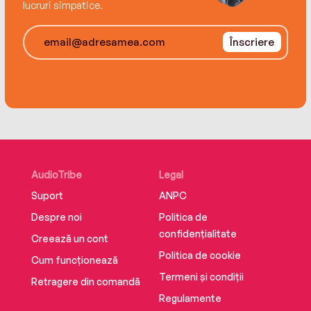
of the human spirit and save the world.
lucruri simpatice.
Înscriere
AudioTribe
Legal
Suport
ANPC
Despre noi
Politica de
confidențialitate
Creează un cont
Politica de cookie
Cum funcționează
Termeni și condiții
Retragere din comandă
Regulamente