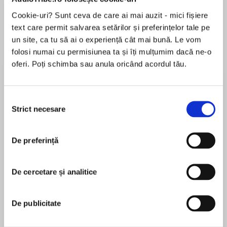
de...
la...
Dani Francis
Lauren Weisberger
Sohn Won-pyung
Cookie-uri? Sunt ceva de care ai mai auzit - mici fișiere
text care permit salvarea setărilor și preferințelor tale pe
un site, ca tu să ai o experiență cât mai bună. Le vom
folosi numai cu permisiunea ta și îți mulțumim dacă ne-o
Despre
carte
oferi. Poți schimba sau anula oricând acordul tău.
The Last Kids on EarthmeetsMargaret Peterson
Haddixin this middle grade adventure about
Selecția
fourteen-year-oldIzzy, an autistic girlsurviving
Strict necesare
consimțământului
the end of the worldwho must team up with her
loveable dog to uncover the hidden truth behind
MAI MULT
her family and the rest of humanity’s
De preferință
În acest moment nu există recenzii
disappearance.
pentru această carte
De cercetare și analitice
Ever since Izzy Wilder’s mom died, she’s
K.A. Reynolds
wanted life to feel normal. She plays video
games with her little sister, helps her
De publicitate
K. A. Reynoldsis a poet and author from Winnipeg,
grandparents around the house, and takes care
Canada, currently residing in Maine. Her debut
of her best dog, Akka. But losing her mom is far