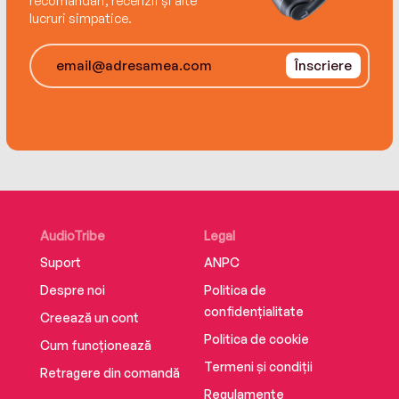
recomandări, recenzii și alte
lucruri simpatice.
Înscriere
AudioTribe
Legal
Suport
ANPC
Despre noi
Politica de
confidențialitate
Creează un cont
Politica de cookie
Cum funcționează
Termeni și condiții
Retragere din comandă
Regulamente