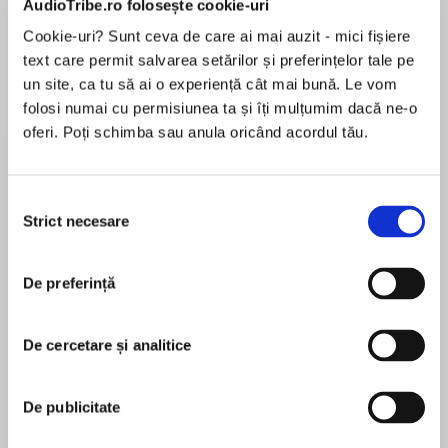
AudioTribe.ro folosește cookie-uri
Cookie-uri? Sunt ceva de care ai mai auzit - mici fișiere
text care permit salvarea setărilor și preferințelor tale pe
Despre
carte
un site, ca tu să ai o experiență cât mai bună. Le vom
folosi numai cu permisiunea ta și îți mulțumim dacă ne-o
The sequel to THE BLACK JACKALS is set in the
oferi. Poți schimba sau anula oricând acordul tău.
turmoil of the eastern Mediterranean in 1941,
with the Brits struggling to hold their line in
Greece against the powerful German and Italian
Selecția
forces.
Strict necesare
consimțământului
MAI MULT
În acest moment nu există recenzii
Peter Lamb and his men are halted in their
De preferință
pentru această carte
retreat to England and forced to join the British
forces holding the pass at Thermopylae. But
their tough experiences in France have not
De cercetare și analitice
prepared The Jackals for the savage hand to
Iain Gale
hand fighting through the mountains. Lamb’s
De publicitate
limited knowledge of command leaves him
Iain Gale has strong Scottish and military roots.
unsure about how to organise the New Zealand
He is editor of the magazine of the National Trust