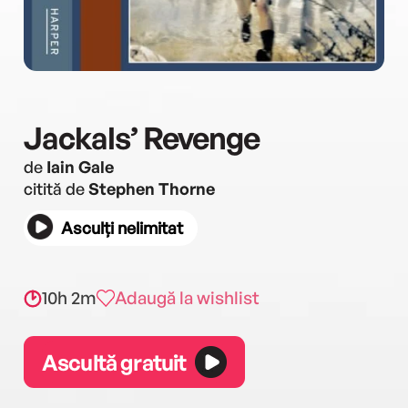
Jackals’ Revenge
de
Iain Gale
citită de
Stephen Thorne
Asculți nelimitat
10h 2m
Adaugă la wishlist
Ascultă gratuit