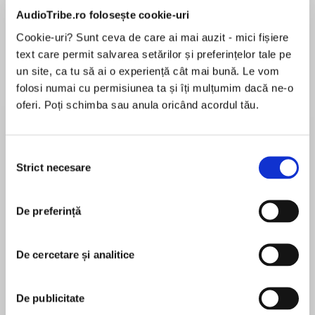
AudioTribe.ro folosește cookie-uri
Cookie-uri? Sunt ceva de care ai mai auzit - mici fișiere
text care permit salvarea setărilor și preferințelor tale pe
Elita de Argint (Elita
Diavolul se îmbracă de
Migdală
de...
la...
Dani Francis
Lauren Weisberger
Sohn Won-pyung
un site, ca tu să ai o experiență cât mai bună. Le vom
folosi numai cu permisiunea ta și îți mulțumim dacă ne-o
oferi. Poți schimba sau anula oricând acordul tău.
Despre
carte
Selecția
Strict necesare
Angelica (sau Jeleu, cum îi spun prietenii) este o
consimțământului
fetiță de 11 ani, mai plinuță, care își ascunde
adevărata identitate în spatele umorului și își
De preferință
păstrează gândurile „închise” într-un jurnal.
Are o personalitate expansivă și toată lumea o
MAI MULT
îndrăgește. Numai că Jeleu nu este atât de
De cercetare și analitice
În acest moment nu există recenzii
încrezătoare în ea pe cât dă impresia că este.
pentru această carte
Pentru prima oară, cineva își dă seama că ea
De publicitate
joacă, în realitate, un rol: noul iubit al mamei