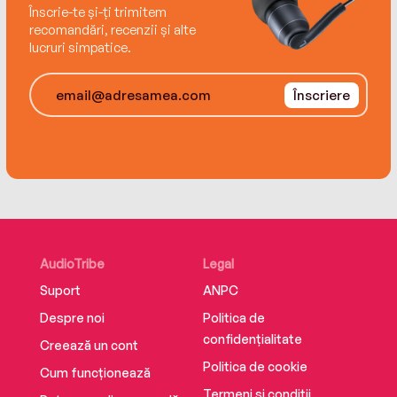
Înscrie-te și-ți trimitem
fetele ei, o puteți găsi creând felicitări și
recomandări, recenzii și alte
compunând muzică.
lucruri simpatice.
Înscriere
AudioTribe
Legal
Suport
ANPC
Despre noi
Politica de
confidențialitate
Creează un cont
Politica de cookie
Cum funcționează
Termeni și condiții