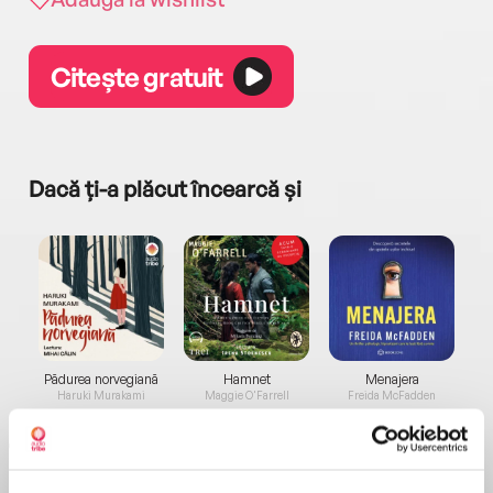
Citește gratuit
Dacă ți-a plăcut încearcă și
a...
Pădurea norvegiană
Hamnet
Menajera
I
Haruki Murakami
Maggie O'Farrell
Freida McFadden