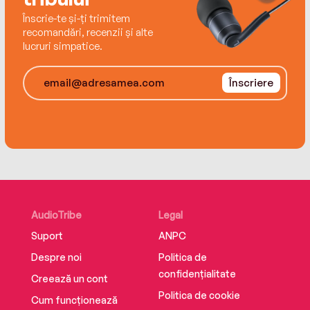
Înscrie-te și-ți trimitem
recomandări, recenzii și alte
lucruri simpatice.
Înscriere
AudioTribe
Legal
Suport
ANPC
Despre noi
Politica de
confidențialitate
Creează un cont
Politica de cookie
Cum funcționează