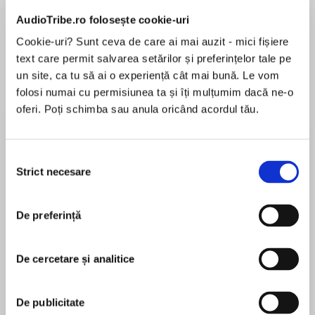
AudioTribe.ro folosește cookie-uri
Cookie-uri? Sunt ceva de care ai mai auzit - mici fișiere
Despre
carte
text care permit salvarea setărilor și preferințelor tale pe
un site, ca tu să ai o experiență cât mai bună. Le vom
De-a lungul vieții, Carlos Fuentes a scris cu
folosi numai cu permisiunea ta și îți mulțumim dacă ne-o
obstinație despre sex, politică și Mexic. În Jilțul
oferi. Poți schimba sau anula oricând acordul tău.
vulturului, își reia obsesiile preferate și le
folosește pentru a spune povestea unei
societăți trezite brusc fără mijloace de
Selecția
MAI MULT
comunicare.
Strict necesare
consimțământului
În acest moment nu există recenzii
pentru această carte
Este anul 2020, iar la Consiliul de Securitate,
De preferință
idealistul președinte mexican Lorenzo Terán
îndrăznește să voteze împotriva Statelor Unite
ale Americii. Urmează o cruntă răzbunare a
De cercetare și analitice
Carlos Fuentes
Washingtonului, în urma căreia accesul
mexicanilor la telefoane, faxuri și e-mail este
CARLOS FUENTES (1928–2012) a fost unul dintre
De publicitate
oprit. Personajelor nu le mai rămâne decât să se
cei mai reprezentativi scriitori ai Boomului latino-