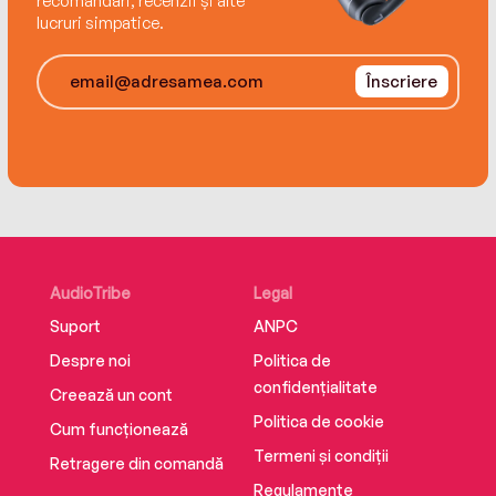
recomandări, recenzii și alte
lucruri simpatice.
Înscriere
AudioTribe
Legal
Suport
ANPC
Despre noi
Politica de
confidențialitate
Creează un cont
Politica de cookie
Cum funcționează
Termeni și condiții
Retragere din comandă
Regulamente