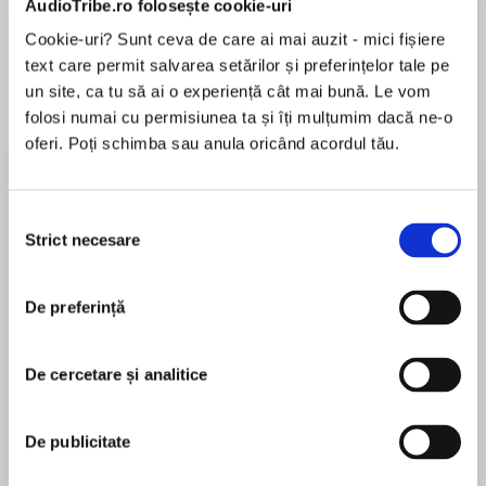
AudioTribe.ro folosește cookie-uri
Cookie-uri? Sunt ceva de care ai mai auzit - mici fișiere
text care permit salvarea setărilor și preferințelor tale pe
Despre
carte
un site, ca tu să ai o experiență cât mai bună. Le vom
folosi numai cu permisiunea ta și îți mulțumim dacă ne-o
In this fantastic tale, legendary author Raymond
oferi. Poți schimba sau anula oricând acordul tău.
E. Feist returns to the city of Krondor and one of
his most loved characters from the Riftwar
Cycle, Jimmy the Hand.
Selecția
Strict necesare
consimțământului
MAI MULT
The Crawler: a name whispered in fear. . .
În acest moment nu există recenzii
De preferință
pentru această carte
In the crime-ridden back alleys of Krondor a rival
gang has sprung up to threaten the Upright
Man’s Mockers. Does the Crawler control the
De cercetare și analitice
rival gang? Where does his power come from?
Raymond E. Feist
And does it threaten the peace of the Kingdom?
De publicitate
Raymond E. Feist was born and raised in Southern
James, personal squire to Prince Arutha of
California. He was educated at the University of