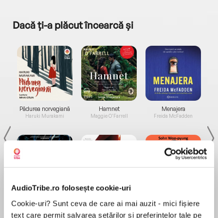
Dacă ți-a plăcut încearcă și
a...
Pădurea norvegiană
Hamnet
Menajera
I
Haruki Murakami
Maggie O'Farrell
Freida McFadden
AudioTribe.ro folosește cookie-uri
Elita de Argint (Elita
Diavolul se îmbracă de
Migdală
Cookie-uri? Sunt ceva de care ai mai auzit - mici fișiere
de...
la...
Dani Francis
Lauren Weisberger
Sohn Won-pyung
text care permit salvarea setărilor și preferințelor tale pe