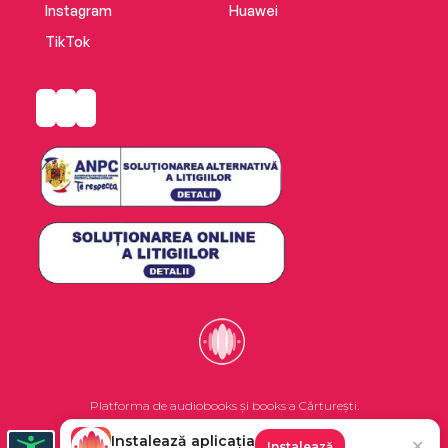
Instagram
Huawei
TikTok
Platforma de audiobooks și books a Cărturești.
Instalează aplicația
✕
Instalează