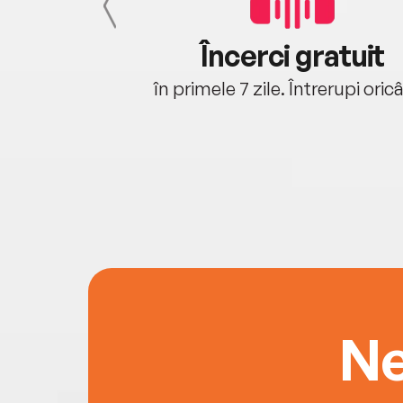
cu tine
Încerci gratuit
oriunde ești.
în primele 7 zile. Întrerupi oric
Ne