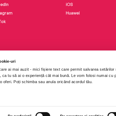
kedIn
iOS
tagram
Huawei
Tok
ookie-uri
re ai mai auzit - mici fișiere text care permit salvarea setărilor 
te, ca tu să ai o experiență cât mai bună. Le vom folosi numai cu
o oferi. Poți schimba sau anula oricând acordul tău.
i books a Cărturești.
e drepturile rezervate.