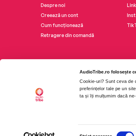
Despre noi
Lin
Creează un cont
Ins
Cum funcționează
Tik
Retragere din comandă
AudioTribe.ro folosește c
Cookie-uri? Sunt ceva de ca
preferințelor tale pe un si
ta și îți mulțumim dacă ne-
Platforma de audiobooks ș
Selecția
CTRL+F2
CTRL+F2
©2026 Nemo EPG SRL. Toat