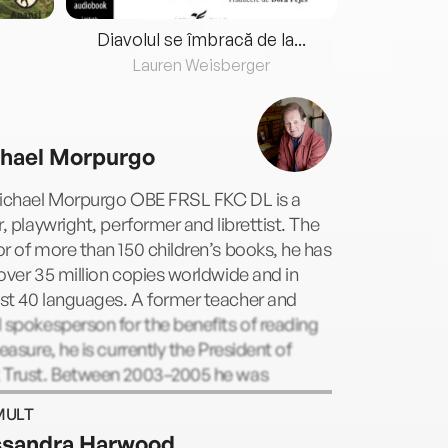
Diavolul se îmbracă de la...
Lauren Weisberger
Fre
hael Morpurgo
Michael Morpurgo OBE FRSL FKC DL is a
r, playwright, performer and librettist. The
r of more than 150 children’s books, he has
over 35 million copies worldwide and in
st 40 languages. A former teacher and
 spokesperson for the benefits of reading
leasure, he is currently the President of
 Trust. Between 2003–2005 he was
ren’s Laureate and in 2018 he was knighted
MULT
ervices to literature and charity. Many of
sandra Harwood