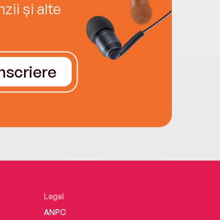
ii și alte
Înscriere
Legal
ANPC