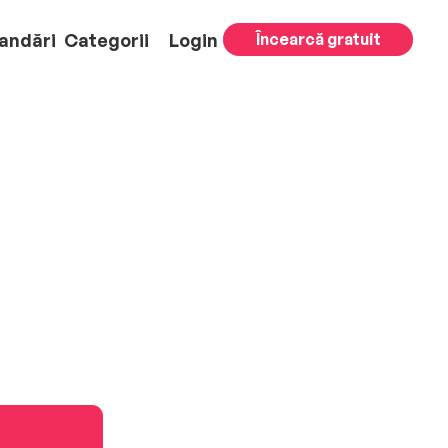
andări
Categorii
Login
Încearcă gratuit