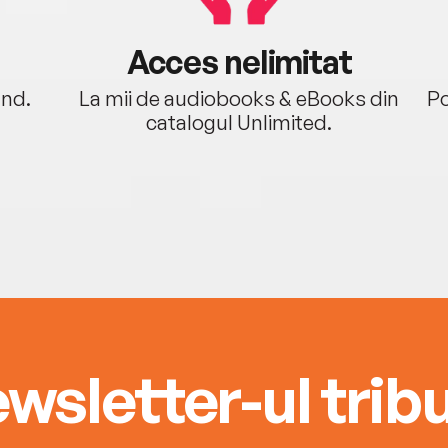
Acces nelimitat
ând.
La mii de audiobooks & eBooks din
Po
catalogul Unlimited.
wsletter-ul tribu