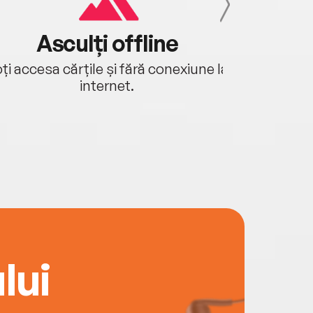
Asculți offline
Aj
ți accesa cărțile și fără conexiune la
Ascultă a
internet.
lui