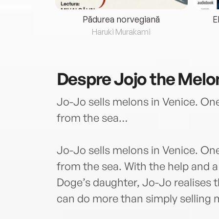
eria...
Pădurea norvegiană
E
ris
Haruki Murakami
Despre
Jojo the Mel
Jo-Jo sells melons in Venice. One
from the sea…
Jo-Jo sells melons in Venice. One
from the sea. With the help and 
Doge’s daughter, Jo-Jo realises t
can do more than simply selling 