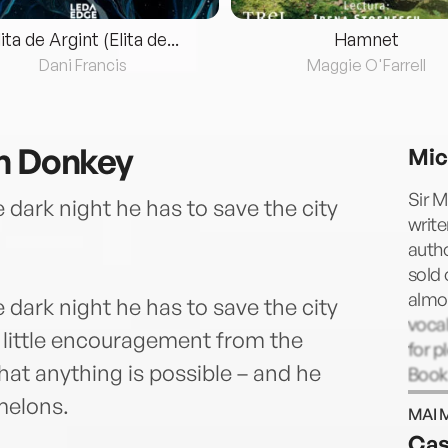
lita de Argint (Elita de...
Hamnet
Dani Francis
Maggie O'Farrell
on Donkey
Mic
Sir 
 dark night he has to save the city
write
autho
sold 
almo
 dark night he has to save the city
vocal
a little encouragement from the
for p
hat anything is possible – and he
Book
Child
melons.
MAI 
for s
Cas