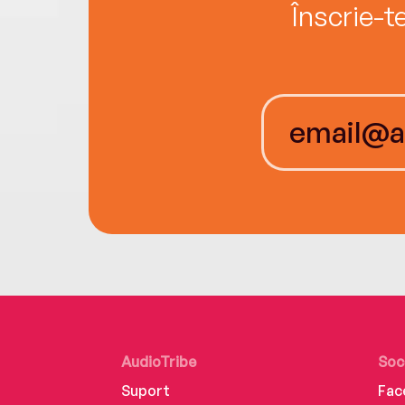
Înscrie-t
AudioTribe
Soc
Suport
Fac