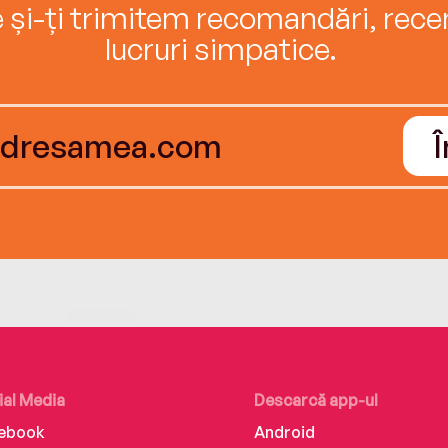
e și-ți trimitem recomandări, recenz
lucruri simpatice.
ial Media
Descarcă app-ul
ebook
Android