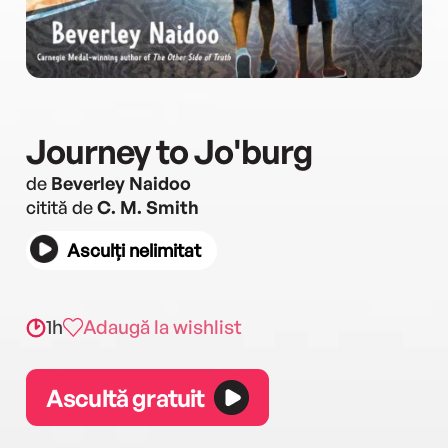
Journey to Jo'burg
de
Beverley Naidoo
citită de
C. M. Smith
Asculți nelimitat
1h
Adaugă la wishlist
Ascultă gratuit