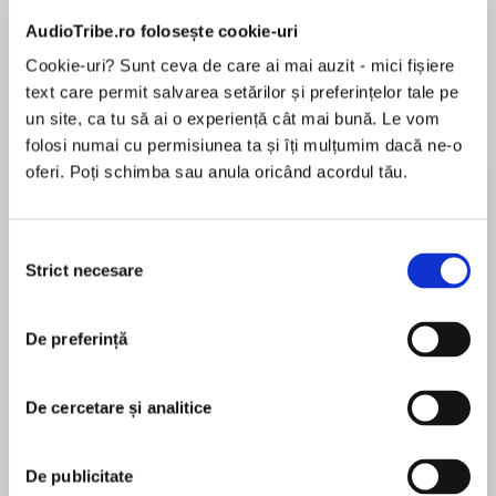
AudioTribe.ro folosește cookie-uri
Cookie-uri? Sunt ceva de care ai mai auzit - mici fișiere
Despre
carte
text care permit salvarea setărilor și preferințelor tale pe
un site, ca tu să ai o experiență cât mai bună. Le vom
“Has no equal. Evocative and haunting.” (School
folosi numai cu permisiunea ta și îți mulțumim dacă ne-o
Library Journalstarred review)
oferi. Poți schimba sau anula oricând acordul tău.
The bestselling classic set in South Africa
during the apartheid era, in which two siblings
Selecția
MAI MULT
must face the dangers of their divided country.
Strict necesare
consimțământului
În acest moment nu există recenzii
pentru această carte
De preferință
Mma lives and works in Johannesburg, far from
the village thirteen-year-old Naledi and her
younger brother, Tiro, call home. When their
De cercetare și analitice
Beverley Naidoo
baby sister suddenly becomes very sick, Naledi
and Tiro know that they need to bring their
Beverley Naidoo was born in South Africa and
De publicitate
mother back in order to save their sister’s life.
grew up under apartheid. After arrest and