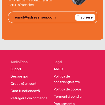
recomandări, recenzii și alte
lucruri simpatice.
Înscriere
AudioTribe
Legal
Suport
ANPC
Despre noi
Politica de
confidențialitate
Creează un cont
Politica de cookie
Cum funcționează
Termeni și condiții
Retragere din comandă
Regulamente