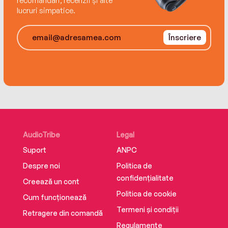
recomandări, recenzii și alte
lucruri simpatice.
Înscriere
AudioTribe
Legal
Suport
ANPC
Despre noi
Politica de
confidențialitate
Creează un cont
Politica de cookie
Cum funcționează
Termeni și condiții
Retragere din comandă
Regulamente