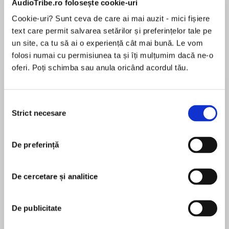
AudioTribe.ro folosește cookie-uri
Cookie-uri? Sunt ceva de care ai mai auzit - mici fișiere
text care permit salvarea setărilor și preferințelor tale pe
Despre
carte
un site, ca tu să ai o experiență cât mai bună. Le vom
folosi numai cu permisiunea ta și îți mulțumim dacă ne-o
The second book in Charles Cumming’s
oferi. Poți schimba sau anula oricând acordul tău.
gripping new thriller series surrounding BOX 88
– a covert intelligence organization that
operates below the radar.
Selecția
Strict necesare
consimțământului
MAI MULT
A spy in one of the most dangerous places on
În acest moment nu există recenzii
Earth…
De preferință
pentru această carte
1993: Student Lachlan Kite is sent to post-
Soviet Russia in the guise of a language teacher.
In reality, he is there as a spy. Top secret
De cercetare și analitice
intelligence agency BOX 88 has ordered Kite to
Charles Cumming
extract a chemical weapons scientist before his
De publicitate
groundbreaking research falls into the wrong
Charles Cumming was born in Scotland in 1971.
hands. But Kite’s mission soon goes wrong and
Shortly after university, he was approached for