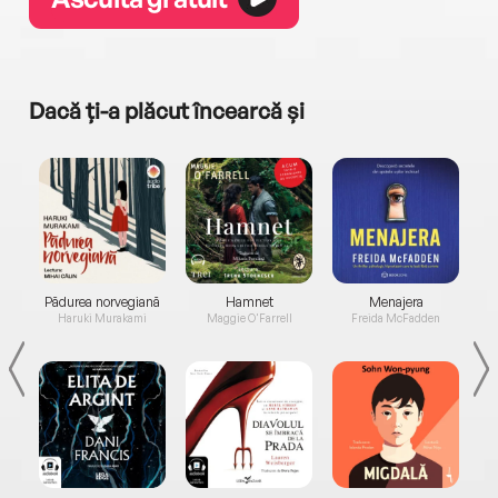
Dacă ți-a plăcut încearcă și
a...
Pădurea norvegiană
Hamnet
Menajera
I
Haruki Murakami
Maggie O'Farrell
Freida McFadden