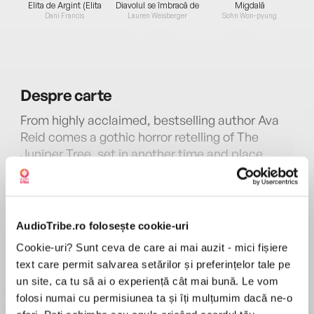
Elita de Argint (Elita
Diavolul se îmbracă de
Migdală
de...
la...
Dani Francis
Lauren Weisberger
Sohn Won-pyung
Despre
carte
From highly acclaimed, bestselling author Ava
Reid comes a gothic horror retelling of The
Juniper Tree, set in another time and place
within the world ofThe Wolf and the Woodsman,
where a young witch seeks to discover her
MAI MULT
identity and escape the domination of her
Recenzii
abusive wizard father, perfect for fans of Shirley
AudioTribe.ro folosește cookie-uri
Jackson and Catherynne M. Valente.
Cookie-uri? Sunt ceva de care ai mai auzit - mici fișiere
text care permit salvarea setărilor și preferințelor tale pe
This book felt like sleep paralysis. It felt gory and
A gruesome curse. A city in upheaval.A monster
un site, ca tu să ai o experiență cât mai bună. Le vom
traumatizing for no reason, no likeable
with unquenchable appetites.
folosi numai cu permisiunea ta și îți mulțumim dacă ne-o
characters or redeeming qualities to most of