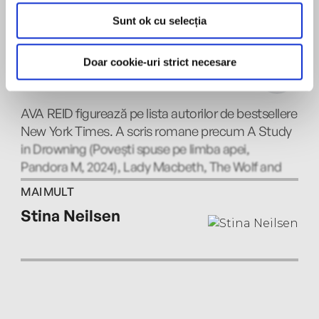
flourishes with culture and bustles with
Sunt ok cu selecția
enterprise, a monster lurks in its midst, borne of
intolerance and resentment and suffused with
Doar cookie-uri strict necesare
old-world power. Caught between history and
Ava Reid
progress and blood and desire, Marlinchen
must draw upon her own magic to keep her city
AVA REID figurează pe lista autorilor de bestsellere
safe and find her place within it.
New York Times. A scris romane precum A Study
in Drowning (Povești spuse pe limba apei,
Pandora M, 2024), Lady Macbeth, The Wolf and
the Woodsman și Juniper & Thorn. Cărțile sale au
MAI MULT
fost publicate în peste paisprezece țări. Locuiește
Stina Neilsen
în zona New Yorkului.