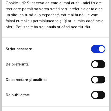
Cookie-uri? Sunt ceva de care ai mai auzit - mici fișiere
de...
la...
Dani Francis
Lauren Weisberger
Sohn Won-pyung
text care permit salvarea setărilor și preferințelor tale pe
un site, ca tu să ai o experiență cât mai bună. Le vom
folosi numai cu permisiunea ta și îți mulțumim dacă ne-o
oferi. Poți schimba sau anula oricând acordul tău.
Despre
carte
„Jurnalul lui Kafka mă cutremură și mă
Selecția
urmărește și-n somn." Mircea Cărtărescu
Strict necesare
consimțământului
„Urăsc tot ceea ce nu se referă la literatură; mă
plictisește faptul de a purta discuții (chiar dacă
De preferință
MAI MULT
ele au subiect literar); mă plictisește să fac
În acest moment nu există recenzii
vizite, iar bucuriile și suferințele rudelor mele mă
De cercetare și analitice
pentru această carte
plictisesc până-n adâncul sufletului. Când fac
conversație, tot ceea ce gândesc își pierde din
importanță, din seriozitate și din autenticitate.
De publicitate
Spaima de a avea o relație, teama că mă voi
Franz Kafka
revărsa în partea cealaltă. Atunci nu voi mai fi