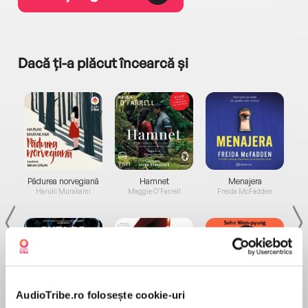
Dacă ți-a plăcut încearcă și
a...
Pădurea norvegiană
Hamnet
Menajera
I
Haruki Murakami
Maggie O'Farrell
Freida McFadden
AudioTribe.ro folosește cookie-uri
Elita de Argint (Elita
Diavolul se îmbracă de
Migdală