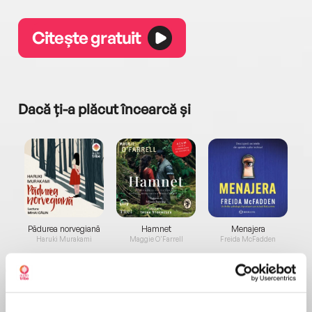
Citește gratuit
Dacă ți-a plăcut încearcă și
a...
Pădurea norvegiană
Hamnet
Menajera
I
Haruki Murakami
Maggie O'Farrell
Freida McFadden