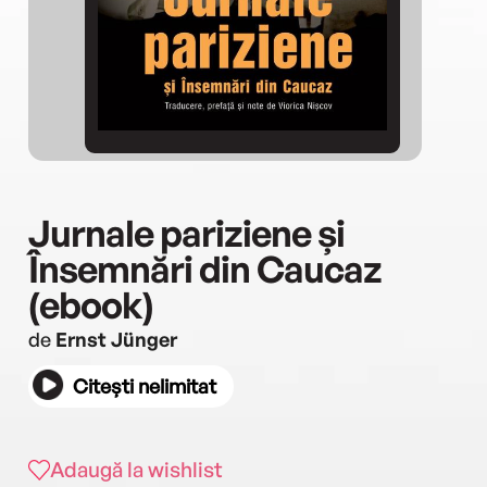
Jurnale pariziene și
Însemnări din Caucaz
(ebook)
de
Ernst Jünger
Citești nelimitat
Adaugă la wishlist