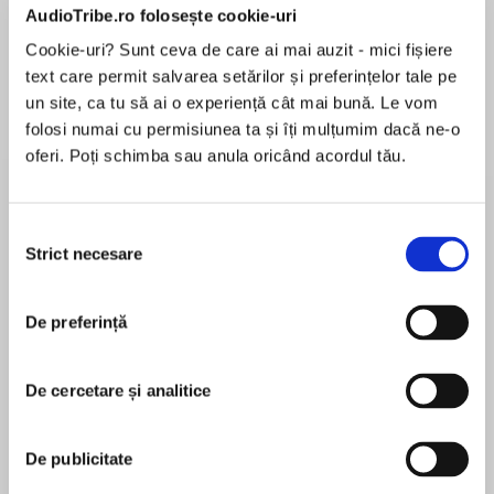
AudioTribe.ro folosește cookie-uri
Cookie-uri? Sunt ceva de care ai mai auzit - mici fișiere
Elita de Argint (Elita
Diavolul se îmbracă de
Migdală
text care permit salvarea setărilor și preferințelor tale pe
de...
la...
Dani Francis
Lauren Weisberger
Sohn Won-pyung
un site, ca tu să ai o experiență cât mai bună. Le vom
folosi numai cu permisiunea ta și îți mulțumim dacă ne-o
oferi. Poți schimba sau anula oricând acordul tău.
Despre
carte
Selecția
Traducere, prefață și note de Viorica Nișcov
Strict necesare
consimțământului
Cartea anului 2019 Times Literary Supplement
Scrise sub semnul Apocalipsei din cel de-al
De preferință
Doilea Război Mondial, Jurnalele pariziene
aparţin unuia dintre seniorii literaturii germane
MAI MULT
din secolul XX, alături de Thomas Mann, Robert
De cercetare și analitice
În acest moment nu există recenzii
Musil, Hermann Hesse… În Parisul ocupat,
pentru această carte
Jünger e detaşat în poziţia administrativă de
De publicitate
„cenzor“ al serviciului de contrainformaţii
german. Cunoaşte, prin funcţia sa, mai toată