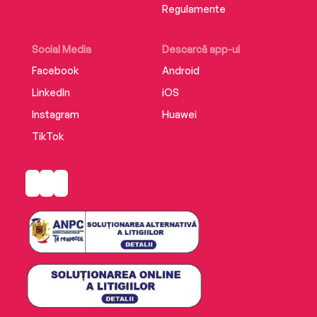
dincolo de toate graniţele».“ — VIORICA
Regulamente
NIŞCOV
ISBN 978-973-50-8173-7
Social Media
Descarcă app-ul
Editura Humanitas
Facebook
Android
LinkedIn
iOS
Instagram
Huawei
TikTok