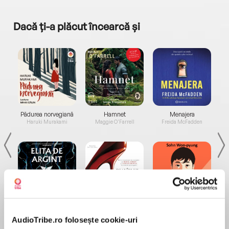
Dacă ți-a plăcut încearcă și
a...
Pădurea norvegiană
Hamnet
Menajera
I
Haruki Murakami
Maggie O'Farrell
Freida McFadden
Elita de Argint (Elita
Diavolul se îmbracă de
Migdală
de...
la...
Dani Francis
Lauren Weisberger
Sohn Won-pyung
AudioTribe.ro folosește cookie-uri