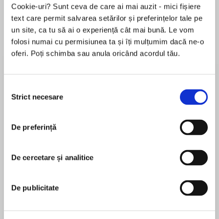
Cookie-uri? Sunt ceva de care ai mai auzit - mici fișiere
text care permit salvarea setărilor și preferințelor tale pe
un site, ca tu să ai o experiență cât mai bună. Le vom
Despre
carte
folosi numai cu permisiunea ta și îți mulțumim dacă ne-o
oferi. Poți schimba sau anula oricând acordul tău.
Some people change your life
Others change your heartNewly widowed dad
Selecția
Sebastian Dorner was unraveling at the edges—
Strict necesare
consimțământului
until his son’s teacher, Via DeRosa, threw him a
MAI MULT
lifeline. Now, two years later, they reconnect at
De preferință
În acest moment nu există recenzii
Matty’s new school, and an inconvenient but
pentru această carte
unmistakable jolt of attraction crackles
between them. But why does the first person to
De cercetare și analitice
Cara Bastone
spark with Sebastian in years have to be a
millennial? Is twentysomething Via really too
Cara Bastone is a full time writer who lives and
De publicitate
young for him or does fortysomething Sebastian
writes in Brooklyn with her husband, son, and an
just feel too damn old?
almost-goldendoodle. Her goal with her work is to