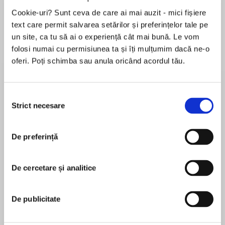
Cookie-uri? Sunt ceva de care ai mai auzit - mici fișiere
text care permit salvarea setărilor și preferințelor tale pe
un site, ca tu să ai o experiență cât mai bună. Le vom
Despre
carte
folosi numai cu permisiunea ta și îți mulțumim dacă ne-o
From the author of Sit! Stay! Speak! comes a
oferi. Poți schimba sau anula oricând acordul tău.
tender, terrific novel complete with long-buried
secrets, a three-legged pot belly pig, and an
Selecția
irresistible dog—an unforgettable story about
Strict necesare
consimțământului
love, friendship, and community. Perfect for
MAI MULT
fans of Mary Kay Andrews and Mary Alice
În acest moment nu există recenzii
Monroe.
De preferință
pentru această carte
Caroline O’Connor never dreamed she’d be
Annie England Noblin
De cercetare și analitice
back home in Cold River, Missouri, the Ozark
Mountain town where everyone is ‘up your
business.’…they mean well as they drive you
Annie England Noblin lives with her son, husband,
De publicitate
crazy. She thought she’d left town for good, but
and three dogs in the Missouri Ozarks. She
now she’s back, helping to care for her New York