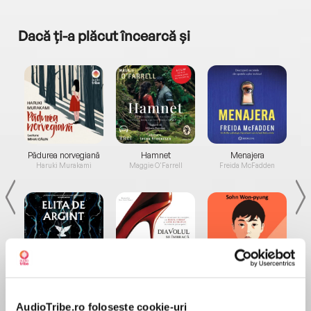
Dacă ți-a plăcut încearcă și
a...
Pădurea norvegiană
Hamnet
Menajera
I
Haruki Murakami
Maggie O'Farrell
Freida McFadden
Elita de Argint (Elita
Diavolul se îmbracă de
Migdală
de...
la...
Dani Francis
Lauren Weisberger
Sohn Won-pyung
AudioTribe.ro folosește cookie-uri