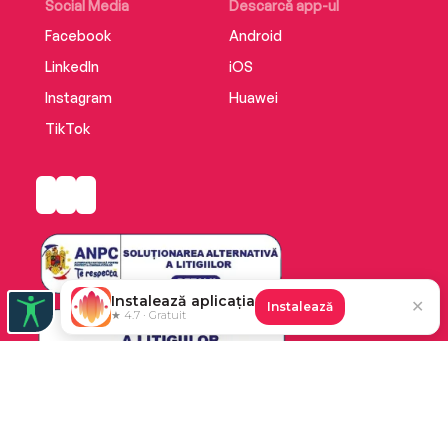
Social Media
Descarcă app-ul
Facebook
Android
LinkedIn
iOS
Instagram
Huawei
TikTok
Instalează aplicația
✕
Instalează
★ 4.7 · Gratuit