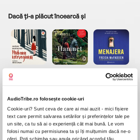
Dacă ți-a plăcut încearcă și
a...
Pădurea norvegiană
Hamnet
Menajera
I
Haruki Murakami
Maggie O'Farrell
Freida McFadden
AudioTribe.ro folosește cookie-uri
Cookie-uri? Sunt ceva de care ai mai auzit - mici fișiere
text care permit salvarea setărilor și preferințelor tale pe
un site, ca tu să ai o experiență cât mai bună. Le vom
Elita de Argint (Elita
Diavolul se îmbracă de
Migdală
folosi numai cu permisiunea ta și îți mulțumim dacă ne-o
de...
la...
Dani Francis
Lauren Weisberger
Sohn Won-pyung
oferi. Poți schimba sau anula oricând acordul tău.