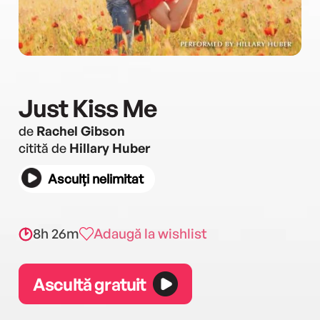
Just Kiss Me
de
Rachel Gibson
citită de
Hillary Huber
Asculți nelimitat
8h 26m
Adaugă la wishlist
Ascultă gratuit